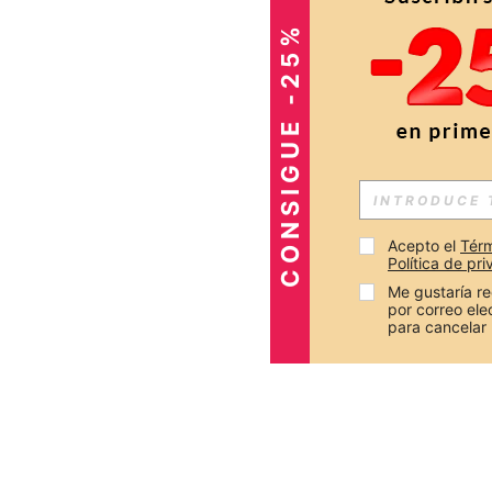
CONSIGUE -25%
Acepto el 
Térm
Política de pr
Me gustaría re
por correo el
para cancelar 