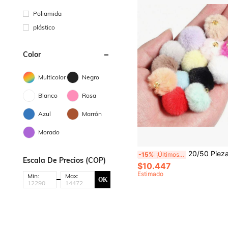
Poliamida
plástico
Color
Multicolor
Negro
Blanco
Rosa
Azul
Marrón
Morado
20/50 Piezas Colgante De Pompones De Piel Sintética De Conejo Súper Suave De 2 Cm Y 13 Colores Para Aretes Diy, Accesorios Para El Cabello, Fabricac
-15%
¡Últimos 3 días
Escala De Precios (COP)
$10.447
Estimado
Min:
Max:
OK