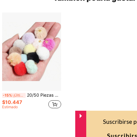
20/50 Piezas Colgante De Pompones De Piel Sintética De Conejo Súper Suave De 2 Cm Y 13 Colores Para Aretes Diy, Accesorios Para El Cabello, Fabricaciones De Suministros Esponjosos Para Llaveros, Colgante De Cadena De Teléfono Móvil
-15%
¡Últimos 3 días
$10.447
Estimado