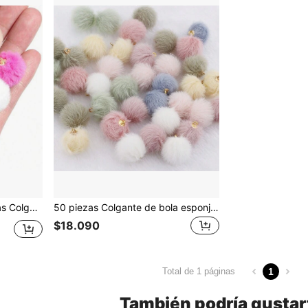
iones De Suministros Esponjosos Para Llaveros, Colgante De Cadena De Teléfono Móvil
50 piezas Colgante de bola esponjosa de 1,6 cm para pendiente, collar, fabricación de joyería artesanal Diy, colores mezclados al azar (15-18 colores)
$18.090
1
Total de 1 páginas
También podría gustar