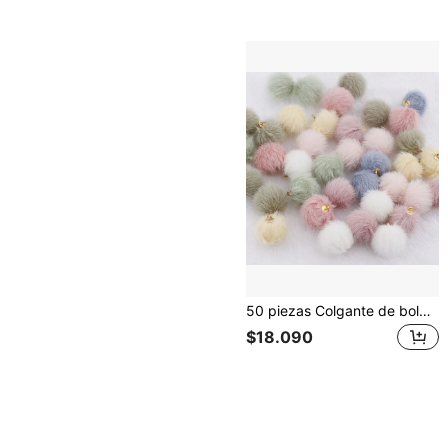
50 piezas Colgante de bola esponjosa de 1,6 cm para pendiente, collar, fabricación de joyería artesanal Diy, colores mezclados al azar (15-18 colores)
$18.090