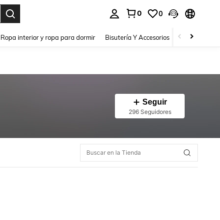
0
0
a. Press Enter to select.
Ropa interior y ropa para dormir
Bisutería Y Accesorios
Zapatos
H
Seguir
296 Seguidores