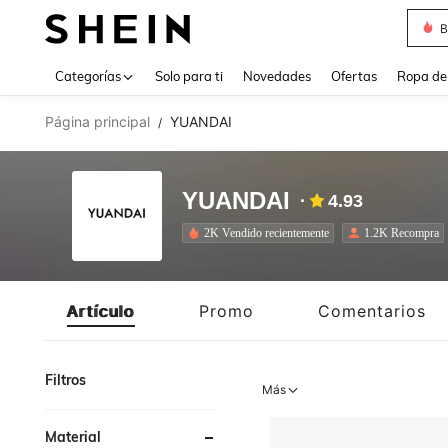
B
Use up 
Categorías
Solo para ti
Novedades
Ofertas
Ropa de
Página principal
YUANDAI
/
YUANDAI
4.93
2K Vendido recientemente
1.2K Recompra
Artículo
Promo
Comentarios
Filtros
Más
Material