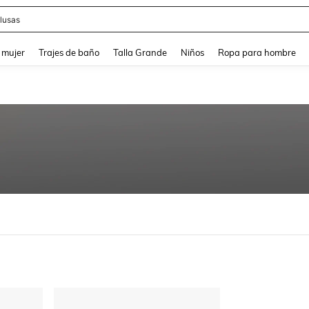
lusas
and down arrow keys to navigate search Búsqueda reciente and Busca y Encuentr
 mujer
Trajes de baño
Talla Grande
Niños
Ropa para hombre