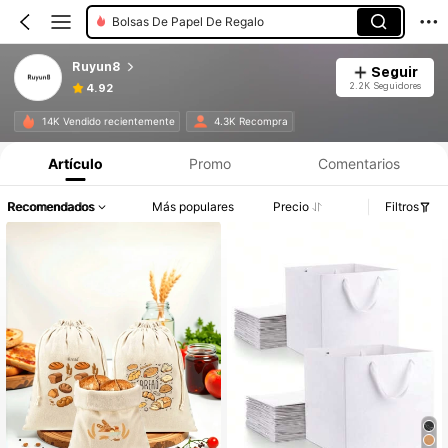
Bolsas De Papel De Regalo
Ruyun8
Seguir
2.2K Seguidores
4.92
14K Vendido recientemente
4.3K Recompra
Artículo
Promo
Comentarios
Recomendados
Más populares
Precio
Filtros