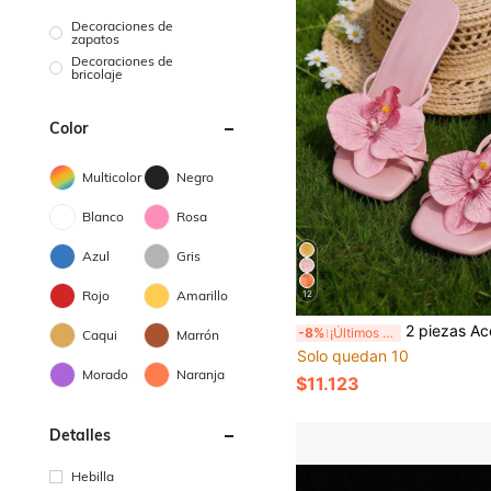
Decoraciones de
zapatos
Decoraciones de
bricolaje
Color
Multicolor
Negro
Blanco
Rosa
Azul
Gris
Rojo
Amarillo
12
2 piezas Accesorios desmontables DIY para zapatos, Decoraciones para zapatos, Albaricoque, Marrón, Azul claro, Rosa, Verde, Flor artificial con forma de iris, Hebilla de decoración de flor para zapatos de tacón alto, Elegante y de moda, Accesorios para zapatos, Albaricoque, Plata, Blanco, Rojo, Zapatos de tacón alto, Sandalias, 
-8%
¡Últimos 3 días
Caqui
Marrón
Solo quedan 10
Morado
Naranja
$11.123
Detalles
Hebilla