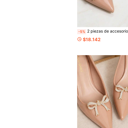
2 piezas de accesorios desmontables DIY para zapatos, hebilla de zapato con flor en forma de mariposa amarilla jengibre decorada con cristales artificiales, accesorios de zapatos elegantes y de moda, sandalias de tacón alto marrón y negro p
-5%
$18.142