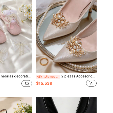
las, accesorios DIY para zapatillas blancas, decoración versátil de zapatos deportivos estilo chica francesa
2 piezas Accesorios desmontables DIY para zapatos, hebilla de decoración de flor con forma de ala dorada decorada con cristales artificiales para zapatos de tacón alto, accesorios de zapatos elegantes y de moda, hebilla de clip para zapatos, zapatos de tacón alto para mujer en colores negro, blanco, rojo y nude, zapatos casuales, zuecos, decoración de zapatos para mujer, zapatos de novia, zapatos para citas, zapatos de boda, zapatos de oficina y negocios para mujer
-8%
¡Últimos 3 días
$15.539