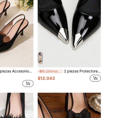
ontables DIY para zapatos con forma de flor de rosa, clips para zapatos de tacón alto, decoración de zapatos elegante y de moda, tacones altos blancos, zapatos de salón, sandalias, decoraciones para zapatos
2 piezas Protectores de punta de zapato de tacón alto, accesorios de reparación de punta de zapato anti-golpes, decoración de reparación de punta de zapato de cuero, corrector de punta de zapato dañada, herramienta de punta de zapato resistente al desgaste de metal, los zapatos viejos se vuelven nuevos instantáneamente
-8%
¡Últimos 3 días
$12.043