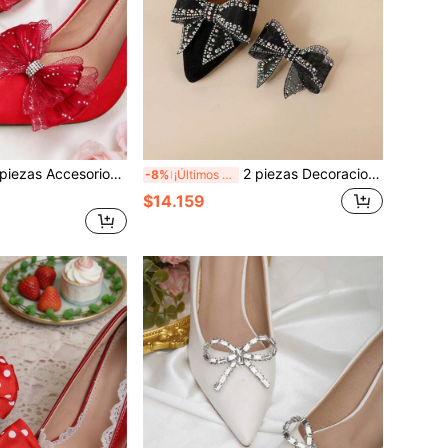
apatos desmontables DIY, Negro, Burdeos, Albaricoque, Decoraciones de zapatos con forma de lazo, Estilo elegante y lindo, Versátil para tacones altos, sandalias, pantuflas, zapatos, zapatos de mujer
2 piezas Decoraciones de zapatos desmontables, Decoración de lazo de cristal negro para tacones altos, Clips de zapatos elegantes y de moda, Adecuados para ocasiones formales, oficina, negocios, citas y fiestas
-8%
¡Últimos 3 días
$14.159