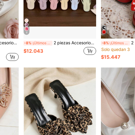
4
s de moda de lujo, adornos para zapatos de tacón alto negro & blanco para mujer
2 piezas Accesorios de zapato desmontables DIY, clips de zapato con diseño elegante de flor de iris, adecuado para tacones, sandalias, zapatos planos, zapatos de boda, zapatos de fiesta, zapatos de playa, zapatos de viaje en plata, blanco, verde, azul, rosa, morado
2 piezas Accesorios desmontables
-8%
¡Últimos 3 días
-8%
¡Últimos 3 días
Solo quedan 3
$12.043
$15.447