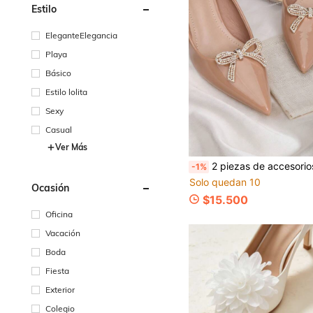
Estilo
EleganteElegancia
Playa
Básico
Estilo lolita
Sexy
Casual
Ver Más
2 piezas de accesorios desmontables para zapatos con diseño de lazo de metal y strass blanco, clips de moda elegantes para zapatos de tacón alto para mujer, decoración DIY en negro, bla
-1%
Solo quedan 10
Ocasión
$15.500
Oficina
Vacación
Boda
Fiesta
Exterior
Colegio