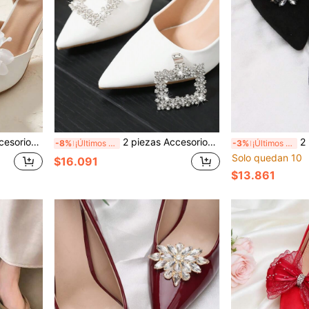
s, sandalias, pantuflas, zapatos, decoración de zapatos para mujer, blanco y negro
2 piezas Accesorios de zapatos desmontables DIY, hebilla cuadrada de metal blanco con rhinestones, elegantes y de moda, clips para zapatos, negro/blanco/rojo, adecuados para tacones altos, tacones, zapatos de oficina/negocios
2 piezas Accesorios desmon
-8%
¡Últimos 3 días
-3%
¡Últimos 3 días
Solo quedan 10
$16.091
$13.861