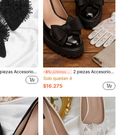
oración de zapatos, combinación de albaricoque, marrón, rosa y negro, forma de flor, hebilla de flor para zapatos de tacón alto, accesorios de zapatos elegantes y de moda, zapatos de tacón alto blancos, nude y albaricoque, sandalias, pantuflas, zapatos de mujer, decoración de zapatos, zapatos de novia, zapatos de boda, zapatos para citas, zapatos para fiestas, zapatos de playa, zapatos de viaje y vacaciones, zapatos para exteriores, decoración
2 piezas Accesorios de zapatos DIY con forma de lazo negro desmontables, clips de zapatos estilo Lolita gótico para tacones altos, zapatos Mary Jane, zapatos de mujer, negro y rojo, decoración de zapatos de tacón alto para citas y fiestas
-8%
¡Últimos 3 días
Solo quedan 4
$16.275