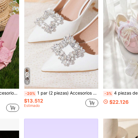
6
Zapatos, Zapatos de mujer, Zapatos de novia, Zapatos de boda, Zapatos para citas, Zapatos de fiesta, Zapatos de playa, Zapatos de viaje, Ropa para exteriores, Pantuflas, Decoración de sandalias
1 par (2 piezas) Accesorios de zapatos desmontables DIY, hebilla cuadrada de metal de moda, elegantes clips para zapatos de tacón alto, zapatos, zapatos de oficina y de negocios, negro/blanco/rojo
4 piezas de hebillas decorativas estilo ballet con lazo y perla para zapatil
-20%
-3%
$13.512
$22.126
Estimado