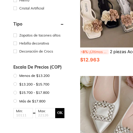
Hierro
Cristal Artificial
Tipo
Zapatos de tacones altos
Hebilla decorativa
Decoración de Crocs
2 piezas Accesorios de zapatos desmontables DIY Decoración de zapatos Combinación de colores café marrón Poliéster Forma de flor de rosa Estilo bohemio elegante de moda Accesorios de zapatos Ne
-8%
¡Últimos 3 días
$12.963
Escala De Precios (COP)
Menos de $13.200
$13.200 - $15.700
$15.700 - $17.800
Más de $17.800
Min:
Max:
OK