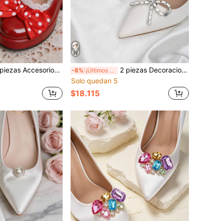
 para zapatos con lazo de lunares negro & rojo estilo DIY, accesorios para zapatos estilo Lolita gótico, clips para zapatos negro & rojo, accesorios para zapatos de tacón alto Mary Jane, decoración de zapatos para mujer, accesorios para citas y fiestas de tacón alto
2 piezas Decoraciones de zapatos desmontables con lazo de metal con diamantes de imitación blancos, accesorios de zapatos DIY, clips de zapatos elegantes y de moda, hebillas en negro, blanco, rojo y plata, para zapatos de tacón alto de mujer, decoración de zapatos para oficina y negocios
-8%
¡Últimos 3 días
Solo quedan 5
$18.115