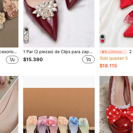
4
gro Albaricoque Plata Marrón Tacones altos Sandalias Pantuflas Zapatos Decoración de zapatos para mujer Multiusos
1 Par (2 piezas) de Clips para zapatos desmontables con forma de flor, triángulo y estrella, hechos de cristal, metal blanco y dorado, accesorios elegantes de moda para zapatos de tacón alto, tacones y zapatos de oficina para mujeres
2 piezas Accesorios de z
-8%
¡Últimos 3 días
Solo quedan 5
$15.390
$18.115