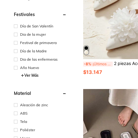
Festivales
Día de San Valentín
Dia de la mujer
Festival de primavera
Día de la Madre
Dia de las enfermeras
2 piezas Accesorios de zapatos DIY con forma de flor asimétrica desmontable, clips de zapatos de estilo elegante y de moda para tacones alto
-8%
¡Últimos 3 días
Año Nuevo
$13.147
Ver Más
Material
Aleación de zinc
ABS
Tela
Poliéster