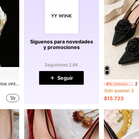
Síguenos para novedades
y promociones
Seguidores
:
2.6K
Seguir
2 piezas Cubiertas de zapatos vintage con fénix DIY, tapas de tacón con partes de metal hueco, adecuadas para accesorios de decoración de zapatos, aptas para tacones altos de boda, decoración de tacones altos para fiesta de graduación
2 piezas Accesorios desm
-8%
¡Últimos 3 días
Solo quedan 3
$15.723