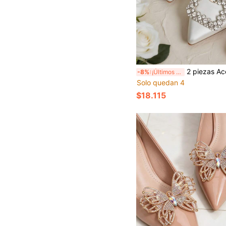
2 piezas Accesorios desmontables DIY para zapatos, hebilla cuadrada de metal decorada con cristal artificial, clips de zapatos elegante
-8%
¡Últimos 3 días
Solo quedan 4
$18.115