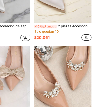
patos, clips de zapatos elegantes y de moda, zapatos de tacón alto negro, blanco y rojo, decoración de zapatos para mujer, decoración de zapatos de boda, decoración de zapatos de novia
2 piezas Accesorios desmontables DIY para zapatos, hebilla cuadrada de colores decorada con cristal artificial, clips decorativos de flores para zapatos de tacón alto, accesorios elegantes de moda para zapatos, zapatos de tacón alto para mujer en blanco y negro, zuecos, decoración para zapatos
-10%
¡Últimos 3 días
Solo quedan 10
$20.061