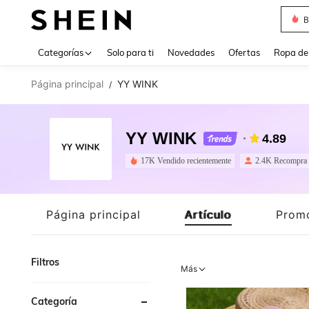
J
Use up 
Categorías
Solo para ti
Novedades
Ofertas
Ropa de
Página principal
YY WINK
/
YY WINK
4.89
17K Vendido recientemente
2.4K Recompra
Página principal
Artículo
Prom
Filtros
Más
Categoría