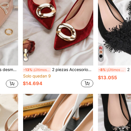
4
nco, rojo, plata y nude, para zapatos de oficina y negocios
2 piezas Accesorios desmontables DIY para zapatos, clips de decoración de flores con diseño de hebilla cuadrada de metal para zapatos de tacón alto, accesorios de zapatos elegantes y de moda, colores negro, blanco, albaricoque, rojo y nude, para zapatos de tacón alto de mujer, zapatos casuales, zuecos, zapatos de novia, zapatos para citas, zapatos de boda, zapatos de oficina y negocios para mujer
2 piezas Accesorios desmontables DIY para zapatos, dec
-13%
¡Últimos 3 días
-8%
¡Últimos 3 días
Solo quedan 9
$13.055
$14.694