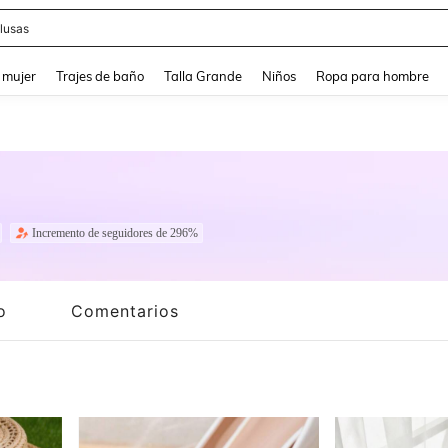
eans
and down arrow keys to navigate search Búsqueda reciente and Busca y Encuentr
 mujer
Trajes de baño
Talla Grande
Niños
Ropa para hombre
Incremento de seguidores de 296%
o
Comentarios