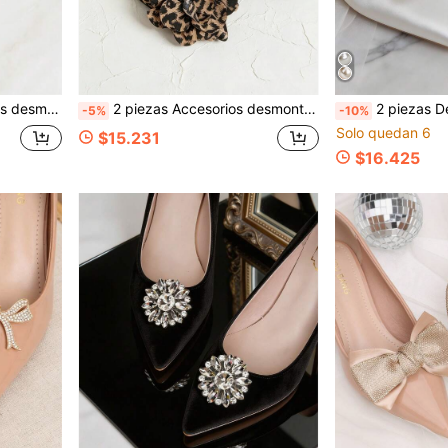
ara mujer, decoración de zapatos, accesorios de zapatos para viajes y vacaciones
2 piezas Accesorios desmontables DIY para zapatos, diseño de flor con estampado de leopardo marrón, estilo bohemio elegante y de moda, tacones altos negros y marrones, sandalias, pantuflas, zapatos, decoración de zapatos para mujer, uso versátil
2 piezas Decoración de zapatos desmontable con diseño de hebilla de perla de metal y perla falsa, accesorios DIY para za
-5%
-10%
Solo quedan 6
$15.231
$16.425