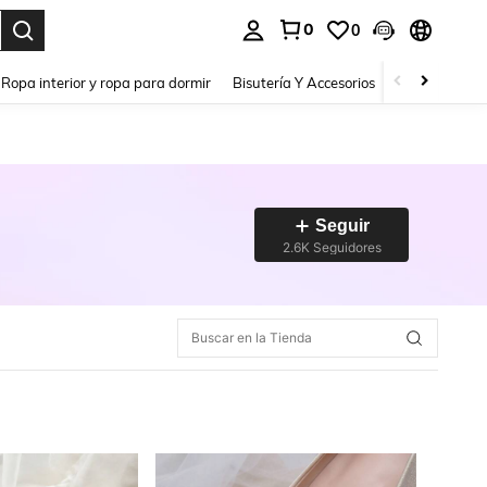
0
0
a. Press Enter to select.
Ropa interior y ropa para dormir
Bisutería Y Accesorios
Zapatos
H
Seguir
2.6K Seguidores