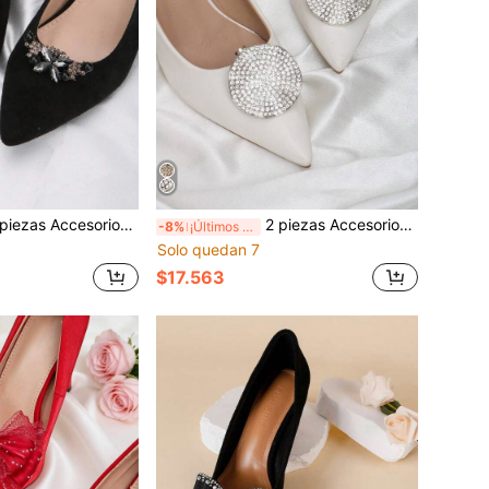
tables DIY para zapatos, decoración de cristal artificial en forma de luna negra/dorada para tacones altos, elegantes decoraciones de moda para zapatos de mujer con tacones, planos, sandalias, bombas, boda, fiesta y trabajo
2 piezas Accesorios de zapatos DIY desmontables, Hebilla redonda de metal con strass Decoraciones de zapatos, Clips de zapatos elegantes y de moda para tacones altos de mujer, Zapatos, Zapatos de oficina y negocios, Zapatos de novia, Zapatos para citas, Zapatos de boda, Negro Blanco Rojo
-8%
¡Últimos 3 días
Solo quedan 7
$17.563