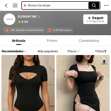
Monos De Mujer
ELENGATINE
Seguir
4.2K Seguidores
4.89
14K Vendido recientemente
4.3K Recompra
Artículo
Promo
Comentarios
Recomendados
Más populares
Precio
Filtros