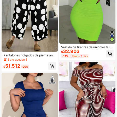
Vestido de tirantes de unicolor talla
32.903
grande, casual, de verano y elegant
$
e para fiestas
Pantalones holgados de pierna anc
-12%
¡Últimos 2 días
ha con estampado de lunares para
Solo quedan 5
mujer de talla grande, adecuados p
51.512
ara playa, resort, vacaciones de pri
$
-20%
mavera/verano/otoño