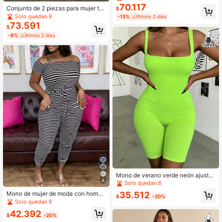
a grande, para verano
70.117
Conjunto de 2 piezas para mujer tall
$
a grande con estampado a cuadros,
Solo quedan 9
-15%
¡Últimos 2 días
manga corta holgada y pantalones,
73.591
$
elegante de verano
-8%
¡Últimos 2 días
Mono de verano verde neón ajusta
4
do para mujer de talla grande
Solo quedan 6
35.512
Mono de mujer de moda con hombr
$
-20%
os descubiertos a rayas, casual y el
Solo quedan 9
egante para el verano
42.392
$
-20%