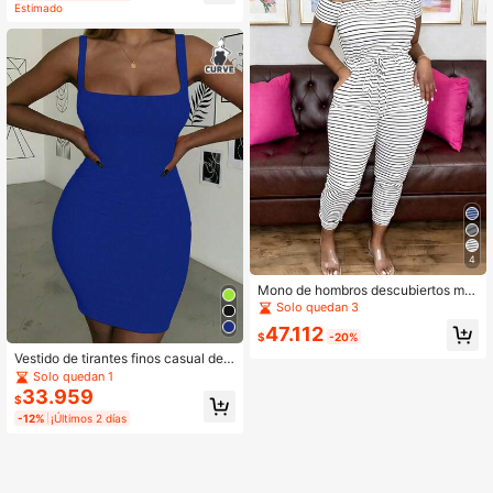
Estimado
4
Mono de hombros descubiertos min
imalista a rayas blanco de verano p
Solo quedan 3
ara mujer
47.112
$
-20%
Vestido de tirantes finos casual de u
nicolor para mujer talla grande, eleg
Solo quedan 1
ante para fiesta de verano
33.959
$
-12%
¡Últimos 2 días