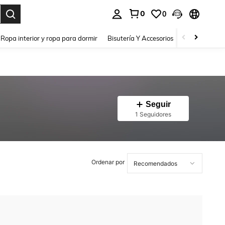
0
0
a. Press Enter to select.
Ropa interior y ropa para dormir
Bisutería Y Accesorios
Zapatos
H
Seguir
1 Seguidores
Ordenar por