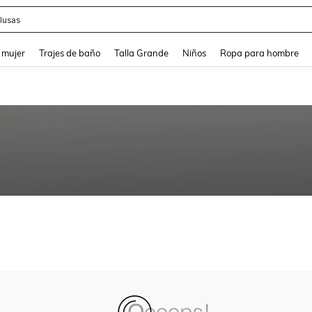
lusas
and down arrow keys to navigate search Búsqueda reciente and Busca y Encuentr
 mujer
Trajes de baño
Talla Grande
Niños
Ropa para hombre