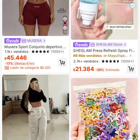
12
MUSERA
SHEGLAM Store
Musera Sport Conjunto deportivo d
SHEGLAM Press Refresh Spray Fija
e sujetador deportivo con espalda c
1.1k+ vendidos
(1000+)
dor Marca De Belleza CosméTica
ruzada y mallas con efecto trasero
#8 Más vendidos
en Maquillaje facial
45.446
$
Maquillaje Para Mujeres Y NiñAs
fruncido. Conjunto de activewear p
2.7k+ vendidos
(1000+)
-17%
Últimas 6 hrs
ara pádel, invierno, gimnasio, entre
21.384
cupón de categoría $6.320
namiento y verano
$
-20%
Estimado