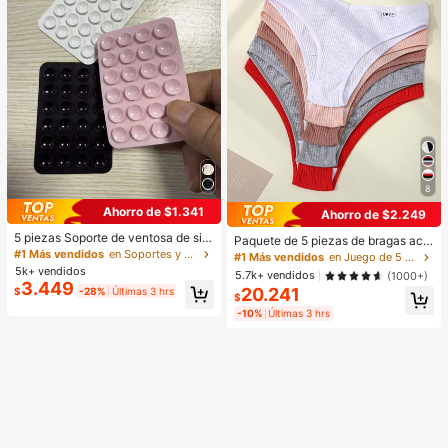
8
Ahorro de $1.341
Ahorro de $2.249
5 piezas Soporte de ventosa de sili
Paquete de 5 piezas de bragas aca
cona para teléfono, Soporte de ven
#1 Más vendidos
en Soportes y accesorios
naladas para mujer, de alta elasticid
#1 Más vendidos
en Juego de 5 piezas Calzoncillos de mujer
tosa para teléfono, Soporte adhesiv
ad, unicolor con diseño de letras, ci
5k+ vendidos
5.7k+ vendidos
(1000+)
o para teléfono, Soporte adhesivo p
ntura baja, para uso diario
3.449
20.241
$
-28%
Últimas 3 hrs
ara teléfono (Antes de usar, limpie c
$
uidadosamente la superficie para a
-10%
Últimas 3 hrs
segurarse de que esté limpia y plan
a. Espere 30 minutos después de p
egar para usar), Imprescindible