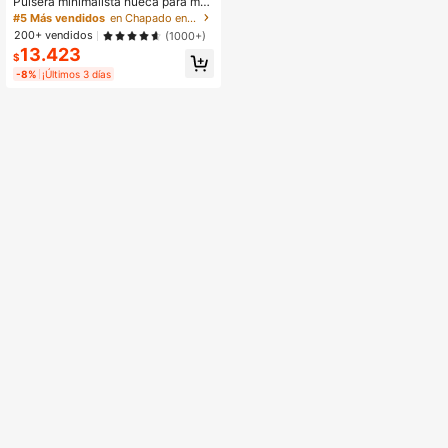
Pulsera minimalista hueca para muj
eres, adecuada para uso diario
#5 Más vendidos
en Chapado en oro de 14K Pulseras De Mujer
200+ vendidos
(1000+)
13.423
$
-8%
¡Últimos 3 días