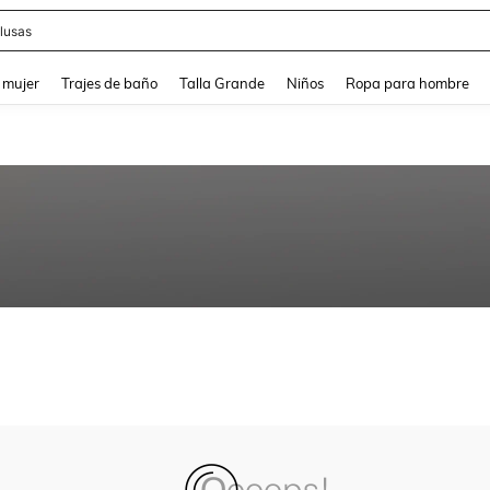
lusas
and down arrow keys to navigate search Búsqueda reciente and Busca y Encuentr
 mujer
Trajes de baño
Talla Grande
Niños
Ropa para hombre