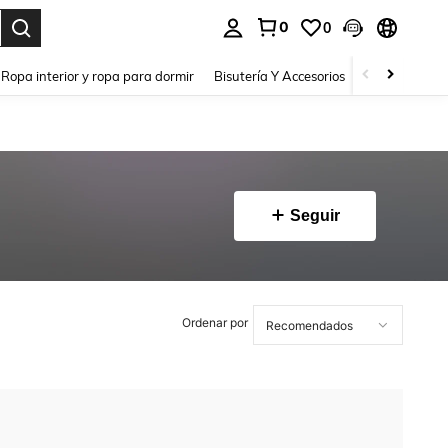
0
0
a. Press Enter to select.
Ropa interior y ropa para dormir
Bisutería Y Accesorios
Zapatos
H
Seguir
Ordenar por