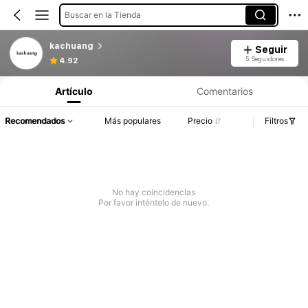
Buscar en la Tienda
kachuang
Seguir
5 Seguidores
4.92
Artículo
Comentarios
Recomendados
Más populares
Precio
Filtros
No hay coincidencias
Por favor inténtelo de nuevo.