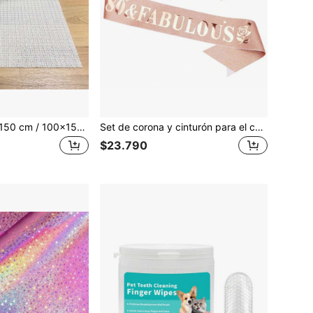
Alfombra de 60x150 cm / 100x150 cm / 120x180 cm, Almohadilla antideslizante, Revestimiento de alfombra antideslizante, Alfombra fijadora antideslizante, Adecuada para pisos duros, Almohadilla fijadora de alfombra para piso de madera
Set de corona y cinturón para el cumpleaños de mujeres de 30/40/50/60/70/80 años, decoraciones de cumpleaños de 50/60/70/80 años, corona y cinturón "50/60/70/80 años y hermosa" en color oro rosa para mujeres de 30/40/50/60/70/80 años, decoraciones de cumpleaños para mujeres de 30/40/50/60/70/80 años, regalo de cumpleaños para mujeres de 60 años
$23.790