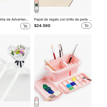
5
loween | Cinta de Advertencia de Peligro Brillante con Texto Negro Negrita, Perfecta para Eventos Deportivos, Zonas de Construcción y Decoración de Halloween
Papel de regalo con brillo de perla falsa color crema, papel de regalo de unicolor - Adecuado para Navidad, cumpleaños, baby shower, bodas, Día de San Valentín - Rollo de 17 pulgadas x 16.4 pies y rollo de 17 pulgadas x 32.8 pies, 46 pies cuadrados.
$24.590