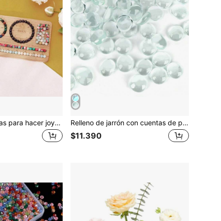
Tablero de cuentas para hacer joyas, tablero de cuentas de bambú para hacer pulseras de joyas, tablero de cuentas DIY para pulseras
Relleno de jarrón con cuentas de piedras preciosas de vidrio (100g, 200g, 400g) Cuentas de mármol planas de múltiples colores para decoración de acuarios, piedras florales, gemas decorativas para mosaicos, guijarros para decoración del hogar y de la habitación, decoración de jarrones y floreros de vidrio
$11.390