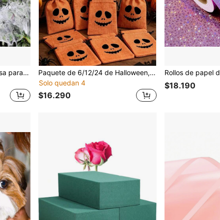
Decoración de Telaraña Rosa para Cumpleaños de 300/800/1400 Pies Cuadrados, Viene con 40/60/100 Arañas Falsas Extra, Telaraña Super Elástica, Perfecta para Fiestas Temáticas de Halloween en Interiores y Exteriores
Paquete de 6/12/24 de Halloween, 6 estilos de bolsas de lino para dulces con calabaza y cordones, tamaño 4 x 5.53 pulgadas, perfecto para fiestas de Halloween (Naranja)
Solo quedan 4
$18.190
$16.290