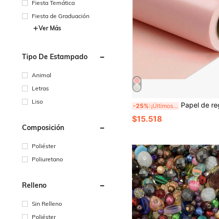
Fiesta Temática
Fiesta de Graduación
Ver Más
Tipo De Estampado
Animal
Letras
Liso
Papel de regalo con brillo de perla crema, envoltura de unicolor - Adecuado para Navidad, cumpleaños, baby shower, boda, Día de San Valentín - Rollo de 17 pulgadas x 9.84
-25%
¡Últimos 3 días
$15.518
Composición
Poliéster
Poliuretano
Relleno
Sin Relleno
Poliéster