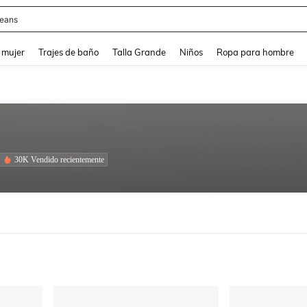
eans
and down arrow keys to navigate search Búsqueda reciente and Busca y Encuentr
 mujer
Trajes de baño
Talla Grande
Niños
Ropa para hombre
30K Vendido recientemente