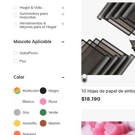
Hogar & Vida
Suministros para
mascotas
Herramientas &
Mejoras para el Hogar
Mascota Aplicable
Gato/Perro
Pez
Color
Multicolor
Negro
$18.190
Blanco
Rosa
Gris
Verde
Amarillo
Marrón
Naranja