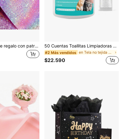
Rollos de papel de regalo con patrón de estrellas holográficas metálicas rosas, adecuados para cumpleaños, Día de San Valentín, Día de la Madre, graduaciones, bodas, Día del Padre, fiestas de bebés y Navidad (17 pulgadas X 9.84/16.4/32.8 pies).
50 Cuentas Toallitas Limpiadoras Dentales Para Mascotas Perros Y Gatos, Toallitas Dentales Para Perros Para Reducir La Placa Y El Sarro, Toallitas Dentales Y Para El Cuidado De Las Encías Y El Aliento Fresco Para Mascotas, Sin Cepillo De Dientes Duro
en Tela no tejida Accesorios de limpieza para masc
#2 Más vendidos
$22.590