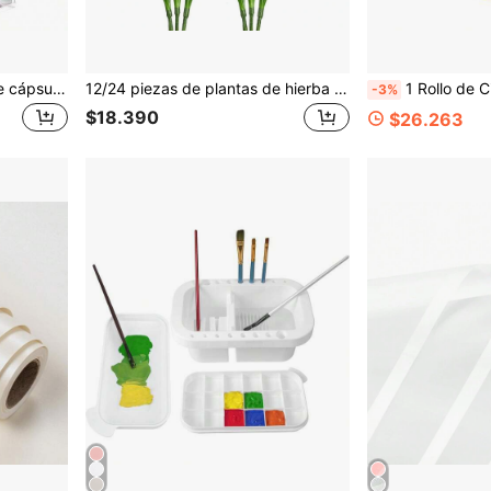
Caja de almacenamiento de cápsulas de café con tapa, caja de almacenamiento de acrílico de 5 pulgadas X 5 pulgadas, adecuada para cápsulas VertuoLine, almacenamiento, cápsulas de café, bolsas de té, almacenamiento de caramelos y contenedor de organización, caja transparente para el hogar y la oficina
12/24 piezas de plantas de hierba artificial, penachos de hierba de trigo falsa, plantas de hierba alta artificial para decoración exterior, decoración interior del hogar con plantas verdes artificiales (verde con colas rojas)
1 Rollo de Cinta de Advertencia Amarilla de Alta Calidad, 3 Pulgadas X 328/656/1000 Pies para Decoraciones de Hal
-3%
$18.390
$26.263