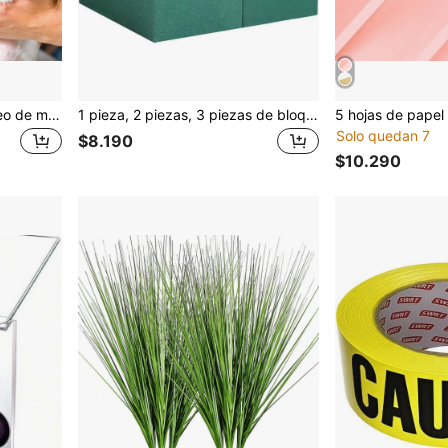
Juego de tijeras para el aseo de mascotas para perros y gatos con puntas redondas, tijeras de acero inoxidable para cortar el pelo alrededor de los ojos de los perros, kit de herramientas profesionales para el aseo de mascotas en el hogar - para animales grandes y pequeños
1 pieza, 2 piezas, 3 piezas de bloques de espuma floral rectangular, cada bloque (5,5 pulgadas de largo x 3,1 pulgadas de ancho x 1,7 pulgadas de alto), bloques de espuma floral redondos de 3,15 pulgadas, 6,5 pulgadas, utilizados para arreglos florales frescos y artificiales, espuma vegetal, suministros de florería, decoración floral de pasillo de boda, bloques de espuma floral verde aptos para uso húmedo y seco, adecuados para manualidades, arte, artesanía y bodas
Solo quedan 7
$8.190
$10.290