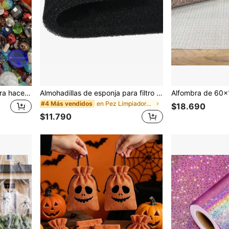
Varias cuentas de vidrio para hacer joyas, iluminación DIY, manualidades artísticas y pasatiempos decorativos, paquete grande de cristal de colores mezclados, tamaño 4-18mm, peso 50g/100g/250g.
Almohadillas de esponja para filtro de acuario, esponjas de medio filtrante biológico, espuma cortada a medida para pecera
en Pez Limpiadores de acuarios
#4 Más vendidos
$18.690
$11.790