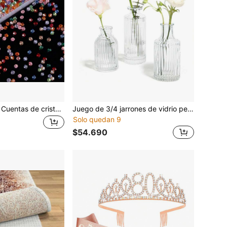
550/1100 piezas Cuentas de cristal bicono de 4 mm, adecuadas para la fabricación de joyas, decoraciones pequeñas luminosas, pulseras DIY y manualidades (multicolor)
Juego de 3/4 jarrones de vidrio pequeños, jarrones pequeños a granel, jarrones rayados mini para arreglos florales de mesa, jarrones transparentes vintage para decoración de mesa, bodas, fiestas, recepciones, decoración del hogar (varios tamaños)
Solo quedan 9
$54.690