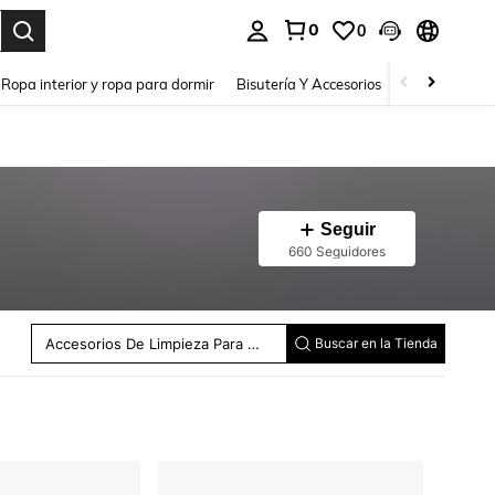
0
0
a. Press Enter to select.
Ropa interior y ropa para dormir
Bisutería Y Accesorios
Zapatos
H
Seguir
660 Seguidores
Papel De Regalo
Tijeras Para Mascotas
Limpiadores Para Acuarios
Accesorios De Limpieza Para Mascotas
Buscar en la Tienda