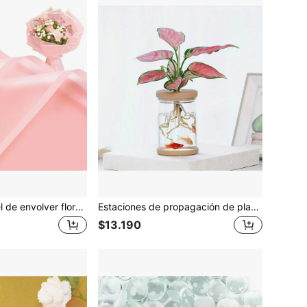
20 hojas de papel de envolver flores frescas con borde dorado, DIY artesanía, embalaje de regalo o caja de regalo, papel de envolver flores impermeable de 22.8X22.8 pulgadas, suministros de ramos de florista, borde dorado, vuelta al colegio, Día de San Valentín
Estaciones de propagación de plantas, jarrones de escritorio separados para sala de estar y dormitorio, jarrones decorativos para bodas, Día de San Valentín, Día de la Madre...
$13.190