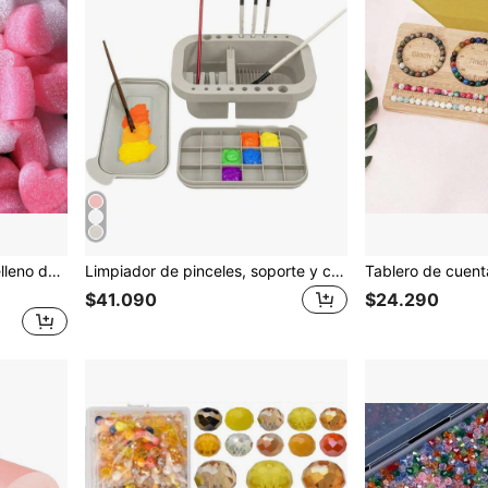
100, 200, 300 piezas de relleno de caja de regalo del Día de San Valentín, virutas de papel, mini perlas de espuma con forma de corazón, relleno de cesta de regalo, material de algodón perlado, para manualidades DIY, decoración, suministros para fiestas y bodas, decoración de envoltura de regalo de cumpleaños, rosa y blanco
Limpiador de pinceles, soporte y caja de almacenamiento con paleta, adecuado para pinturas acrílicas, acuarelas y a base de agua
$41.090
$24.290