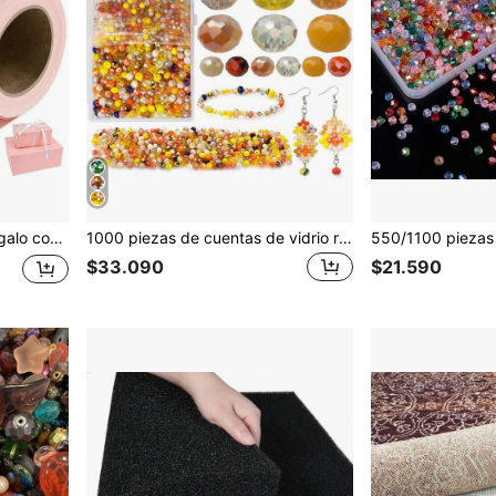
 pies, rollo de 17 pulgadas x 16.4 pies y rollo de 17 pulgadas x 32.8 pies, total 46 pies cuadrados.
1000 piezas de cuentas de vidrio redondas multifacéticas color AB, cuentas espaciadoras de cristal para accesorios de joyería DIY, cuentas de colores mixtos para hacer pulseras, collares y adornos
$33.090
$21.590