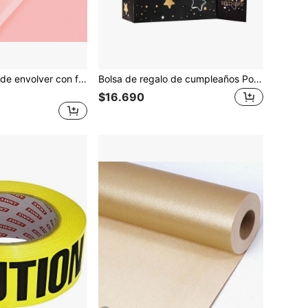
5 hojas de papel de envolver con flores - Papel de embalaje para regalos con flores impermeables para manualidades DIY, suministros para floristerías, embalaje de regalos para bodas, cumpleaños, Navidad y Día de San Valentín
Bolsa de regalo de cumpleaños Powbrace negra, incluye papel de seda y tarjeta, 13"X10.2"X4.9", mediana (set individual, patrón de estrellas negras, unisex, incluye tarjeta, cinta y papel arrugado), adecuada para Navidad/Día de San Valentín
$16.690