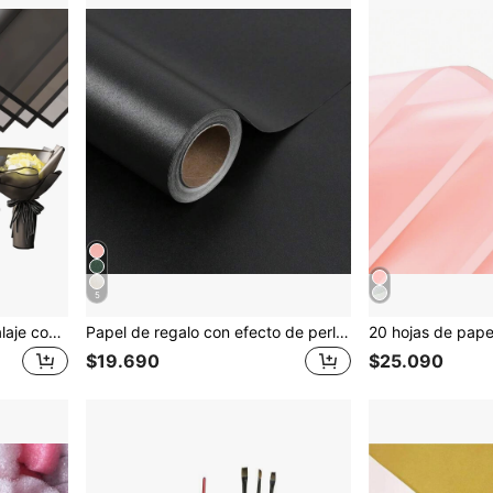
5
10 Hojas de papel de embalaje con diseño floral - Papel de regalo con estampado floral impermeable para manualidades DIY, suministros para floristerías, embalaje para regalos de boda y cumpleaños
Papel de regalo con efecto de perla falsa color crema, papel de regalo de unicolor - Adecuado para Navidad, cumpleaños, baby showers, bodas, Día de San Valentín - Rollo de 17 pulgadas x 16.4 pies y rollo de 17 pulgadas x 32.8 pies, 46 pies cuadrados.
$19.690
$25.090