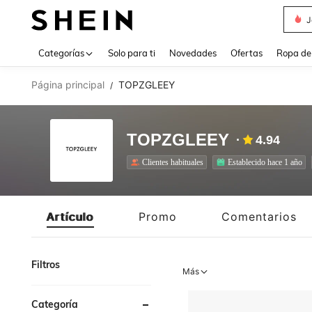
J
Use up 
Categorías
Solo para ti
Novedades
Ofertas
Ropa de
Página principal
TOPZGLEEY
/
TOPZGLEEY
4.94
Clientes habituales
Establecido hace 1 año
Artículo
Promo
Comentarios
Filtros
Más
Categoría