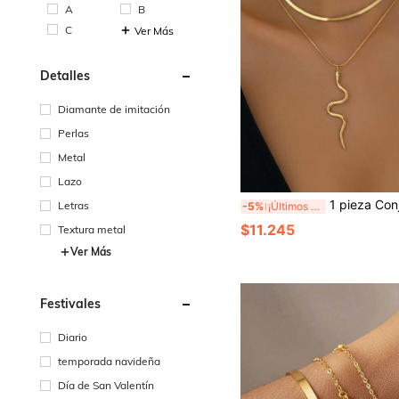
A
B
C
Ver Más
Detalles
Diamante de imitación
Perlas
Metal
Lazo
1 pieza Conjunto de collar de acero inoxidable en capas para mujeres, cadena de serpiente ancha y plana con colgante de cadena fina, cadena de serpiente plana, colgante de curva de onda abstracta, cadena de extensión ajustable, elemento minimalista, estilo coreano de lujo ligero de tono frío de alta gama, dorado, adecuado p
Letras
-5%
¡Últimos 2 días
$11.245
Textura metal
Ver Más
Festivales
Diario
temporada navideña
Día de San Valentín