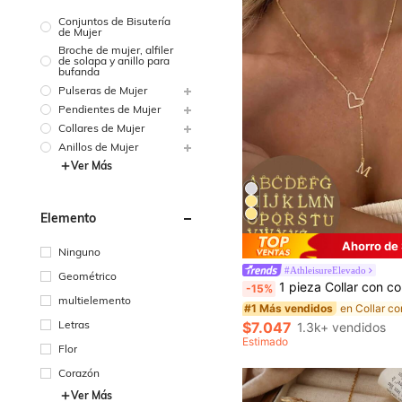
Conjuntos de Bisutería
de Mujer
Broche de mujer, alfiler
de solapa y anillo para
bufanda
Pulseras de Mujer
Pendientes de Mujer
Collares de Mujer
Anillos de Mujer
Ver Más
Elemento
Ahorro de
Ninguno
#AthleisureElevado
Geométrico
1 pieza Collar con colgante de 26 letras de acero inoxidable, collar de gargantilla con inicial para mujer,
-15%
multielemento
#1 Más vendidos
Letras
$7.047
1.3k+ vendidos
Estimado
Flor
Corazón
Ver Más