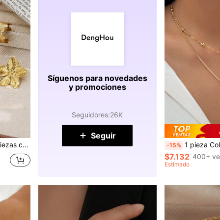
Síguenos para novedades
y promociones
Seguidores
:
26K
Seguir
acaciones en la playa, fiestas, regalo para amigos
1 pieza Collar de acero inoxidable para mujer, longitud ajustable de doble ca
-15%
$7.132
400+ ve
Estimado