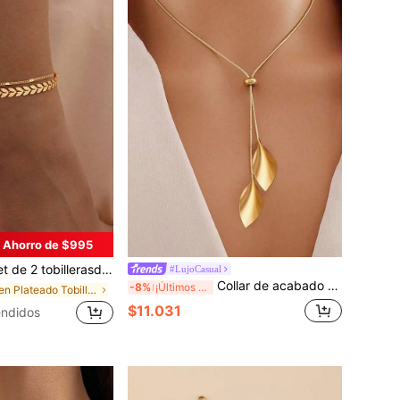
Ahorro de $995
e cadena de color dorado simple y elegante para mujer, joyería para el pie de playa, pulseras de tobillo de acero inoxidable chapadas en oro de 18K, accesorios para regalo
#LujoCasual
Collar de acabado metálico dorado con diseño de hoja de lujo, elegante y refinado de acero inoxidable | Estilo de cadena de clavícula retro elegante adecuado para uso diario de mujeres, citas, fiestas, cenas y accesorios versátiles de primavera-verano
-8%
¡Últimos 3 días
en Plateado Tobilleras de mujer
$11.031
ndidos