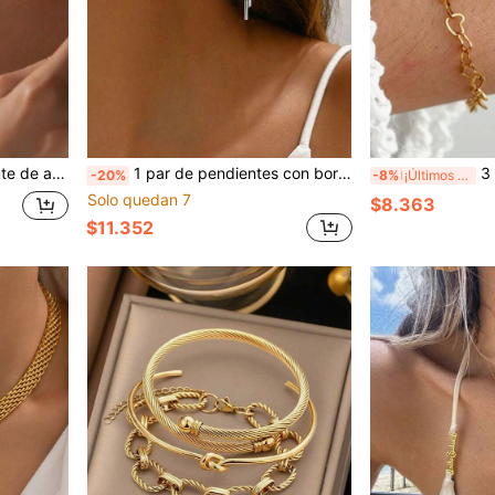
da y versátil, un regalo reflexivo para mujeres religiosas en cumpleaños, Navidad, y otras festividades
1 par de pendientes con borlas de corazón y hueso de serpiente de acero inoxidable, diseño único, color plateado, alarga la forma del rostro, adecuado para uso diario, fiestas, ocasiones formales, regalo para novia/Día de San Valentín
3 piezas Pulsera delicada y fina de acero inoxidabl
-20%
-8%
¡Últimos 3 días
Solo quedan 7
$8.363
$11.352