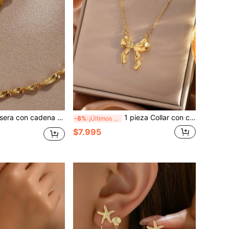
oxidable chapado en oro de 18 quilates, joyería de pulsera elegante
1 pieza Collar con colgante de mariposa elegante y vintage, cadena de acero inoxidable, adecuado para uso diario y reuniones, regalo de joyería
-8%
¡Últimos 3 días
$7.995