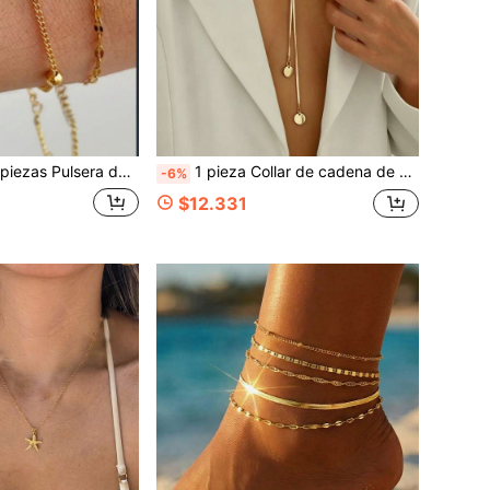
e para mujer, pulsera de cadena ajustable multicapa, cadena de corazón hueco, cadena fina de cuentas redondas, cadena de hoja de sauce brillante con elementos de metal mixto, estilo coreano minimalista suave de lujo elegante, oro, adecuado para el uso diario de la mujer, citas, salidas diarias, fiestas, festivales de música, reuniones, uso diario, Día de San Valentín, Festival Qixi, regalo de cumpleaños joyería
1 pieza Collar de cadena de serpiente de doble capa para mujeres, colgante de corazón + disco redondo con nudo ajustable, collar largo, estilo minimalista europeo & americano de lujo, dorado, adecuado para el uso diario de mujeres a la moda, profesoras, combinación de atuendos, fiestas, salidas, vacaciones, apto para uso diario, regalos de aniversario, accesorio que crea una atmósfera elegante y de alta gama
-6%
$12.331