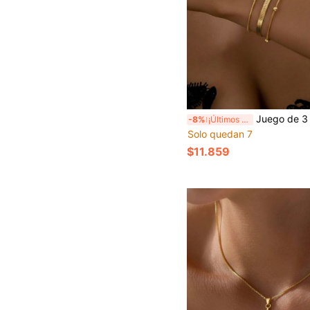
Juego de 3 pulseras de acero inoxidable para mujer, pulseras doradas apilables de varias capas, cadena de serpiente + cadena fina + diseño ajustable, joyería de estilo minimalista de lujo ligero, accesor
-8%
¡Últimos 3 días
Solo quedan 7
$11.859