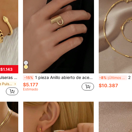
 $1.143
a vintage, uso por capas, mezcla y combinación, sin decoloración, accesorios de nicho para mujeres
1 pieza Anillo abierto de acero inoxidable con 26 letras de estilo vintage de moda para mujer
2 piezas Conjunto de joyas 
-15%
-8%
¡Últimos 3 días
en Serpiente Pulseras De Mujer
$5.177
$10.387
Estimado