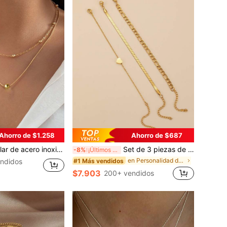
Ahorro de $1.258
Ahorro de $687
pa con detalles de cuentas doradas, detalles de cadena delicada, adecuado para el atuendo diario/accesorio de temporada
Set de 3 piezas de pulseras de mujer de acero inoxidable, ajustable al tamaño de la muñeca, con cadena multicapa y decoración de corazón, estilo vintage, tono dorado, adecuado para uso diario, citas, fiestas, accesorio para todas las estaciones
-8%
¡Últimos 3 días
en Personalidad de moda Pulseras De Mujer
#1 Más vendidos
ndidos
$7.903
200+ vendidos