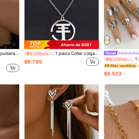
Ahorro de $591
io versátil para uso diario, fiestas, festivales de música, adecuado como regalo del Día de San Valentín para novia o mejor amiga
1 pieza Collar colgante de acero inoxidable con logo de banda de punk rock vintage, estrella y luna, adecuado para uso diario, conciertos, fiestas, regalos
#ArtículosFest
-8%
¡Últimos 3 días
1 Pieza Anillo De 
-8%
¡Últimos 3 días
$6.799
#9 Más vendidos
$6.523