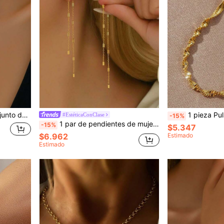
ara estudiantes, maestros, trabajadores de oficina, mujeres jóvenes, uso diario, vacaciones, visitas a tiendas, fotografía, citas, adecuado para regalos de cumpleaños, Navidad, Año Nuevo
1 pieza Pulsera con cadena fina de acero in
#EstéticaConClase
-15%
1 par de pendientes de mujer de acero inoxidable, con borlas largas, cadena y elementos rectangulares, de estilo minimalista y lujoso, en color dorado, adecuados para el uso diario y atuendos de citas
-15%
$5.347
$6.962
Estimado
Estimado