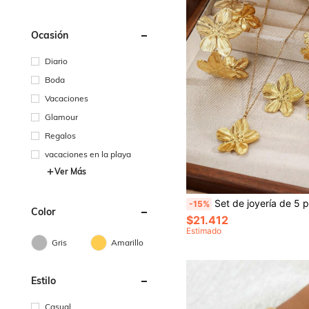
Ocasión
Diario
Boda
Vacaciones
Glamour
Regalos
vacaciones en la playa
Ver Más
Set de joyería de 5 piezas con diseño de flor exquisito, incluye collar, aretes, anillo y pulsera de acero inoxidable, adecuado para uso diario, v
-15%
Color
$21.412
Estimado
Gris
Amarillo
Estilo
Casual