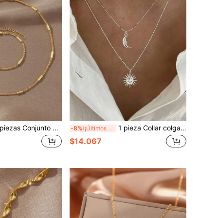
de acero inoxidable para mujer | Diseño minimalista de cadena cubana, estilo versátil de oro sólido, accesorios de oro inspirados en Ins, adecuado para el transporte diario, citas, trabajo y fiestas de noche de las mujeres
1 pieza Collar colgante de acero inoxidable resistente al agua y no descolorido con diseños de cara sonriente, luna y sol, adecuado para uso diario de mujeres
-8%
¡Últimos 3 días
$14.067