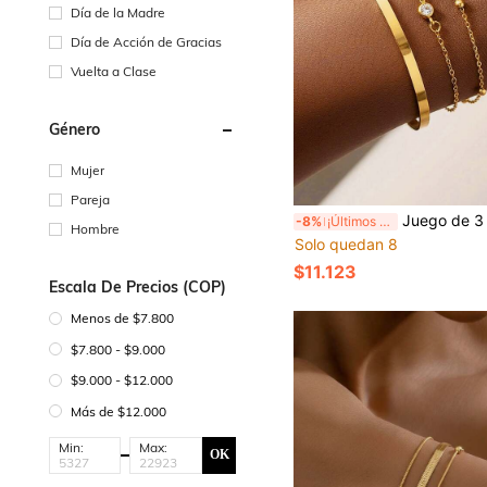
Día de la Madre
Día de Acción de Gracias
Vuelta a Clase
Género
Mujer
Pareja
Juego de 3 piezas de elegantes brazaletes de acero inoxidable brillante para mujer, colección de estilo dorado de moda, diseños versátiles con ac
-8%
¡Últimos 3 días
Hombre
Solo quedan 8
$11.123
Escala De Precios (COP)
Menos de $7.800
$7.800 - $9.000
$9.000 - $12.000
Más de $12.000
Min:
Max:
OK