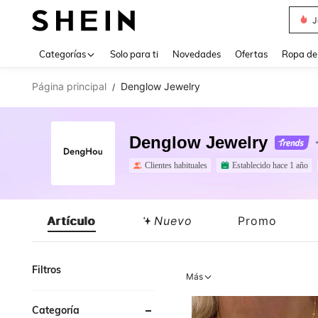
J
Use up 
Categorías
Solo para ti
Novedades
Ofertas
Ropa de
Página principal
Denglow Jewelry
/
Denglow Jewelry
Clientes habituales
Establecido hace 1 año
Artículo
Nuevo
Promo
Filtros
Más
Categoría