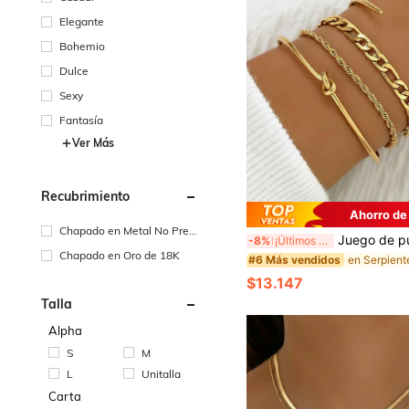
Elegante
Bohemio
Dulce
Sexy
Fantasía
Ver Más
Recubrimiento
Ahorro de
Chapado en Metal No Preci
Juego de pulseras de acero inoxidable de varios estilos, que incluye nudo de cuerda, eslabón cubano, cadena de serpiente y talla grande, con detalles de textur
-8%
¡Últimos 3 días
oso
Chapado en Oro de 18K
#6 Más vendidos
$13.147
Talla
Alpha
S
M
L
Unitalla
Carta