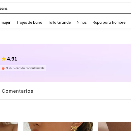
eans
and down arrow keys to navigate search Búsqueda reciente and Busca y Encuentr
 mujer
Trajes de baño
Talla Grande
Niños
Ropa para hombre
4.91
93K Vendido recientemente
Comentarios