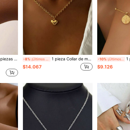
entos de diamantes, adornos elegantes para la muñeca, perfectos para el uso diario de joyas
1 pieza Collar de mujer de acero inoxidable, cadena de clavícula con colgante de corazón 3D, color dorado retro, elegante para uso diario y el Día de San Valentín
1 pieza Brazalete de mujer de acero inoxidable d
-8%
¡Últimos 3 días
-10%
¡Últimos 2 días
$14.067
$9.126