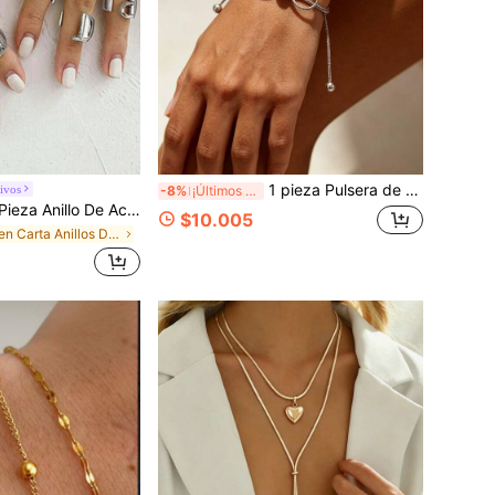
1 pieza Pulsera de mujer de acero inoxidable tejida, adorno de mano con lazo ajustable, elemento de lazo con cuentas redondas, estilo de nicho fresco y suave, accesorio diario para chicas, maestra, adecuado para ir al trabajo, viajar, vacaciones, se puede usar como regalo de cumpleaños, Día de San Valentín, simple y alegre, crea fácilmente una atmósfera suave y exquisita
ivos
-8%
¡Últimos 3 días
Acero Inoxidable Con Letras De Estilo Europeo Y Americano, Anillo Abierto Ajustable De Estilo Callejero, Anillo De Moda Y Versátil Para Fiestas De Hip-hop.
$10.005
en Carta Anillos De Mujer