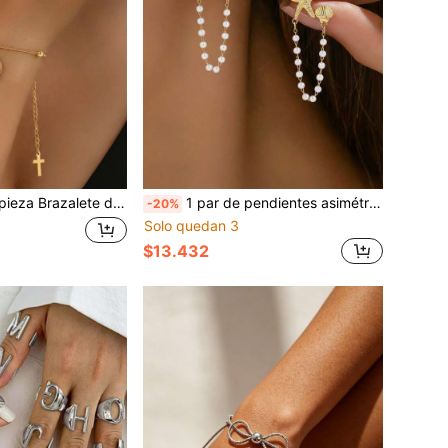
e lujo ajustable, cadena de serpiente delgada con cadena extensible, dije redondo con retrato en relieve, mini cruz, elementos vintage, estilo minimalista europeo retro frío, color dorado, adecuado para estudiantes, mujeres de oficina, profesoras, amantes de la joyería de nicho, desplazamientos, compras, citas, vacaciones, uso diario en capas, perfecto para regalo de cumpleaños, Navidad, Día de San Valentín
1 par de pendientes asimétricos de acero inoxidable para mujeres, con elementos de diseño de estrella de mar y concha con cadena de perlas suave, vivos e inspirados en vacaciones. Color dorado, adecuados para salidas a la playa, citas, fiestas, desplazamientos diarios y talla grande. Pendientes versátiles para chicas de estilo Mori, regalo pequeño y fresco perfecto para el verano y cumpleaños, iluminan fácilmente tu atuendo
-20%
Solo quedan 3
$13.432