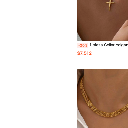
1 pieza Collar colgante de acero inoxidable para mujer, colgante con núcleo de cruz de Jesús en relieve 3D, diseño de estilo religioso minimalista, elegante y de lujo ligero. Adecuado para el uso diario, culto en la iglesia, citas casuales, reuniones de negocios y talla grande, textura delica
-20%
$7.512