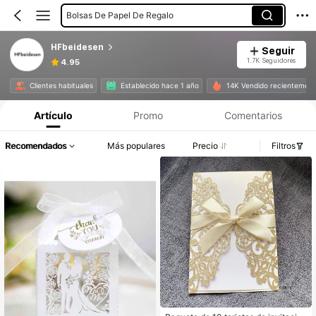
Bolsas De Papel De Regalo
HFbeidesen
Seguir
1.7K Seguidores
4.95
Clientes habituales
Establecido hace 1 año
14K Vendido recientemen
Artículo
Promo
Comentarios
Recomendados
Más populares
Precio
Filtros