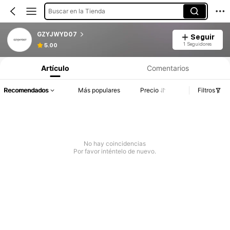
Buscar en la Tienda
GZYJWYD07
Seguir
1 Seguidores
5.00
Artículo
Comentarios
Recomendados
Más populares
Precio
Filtros
No hay coincidencias
Por favor inténtelo de nuevo.