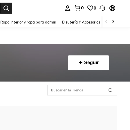
0
0
a. Press Enter to select.
Ropa interior y ropa para dormir
Bisutería Y Accesorios
Zapatos
H
Seguir