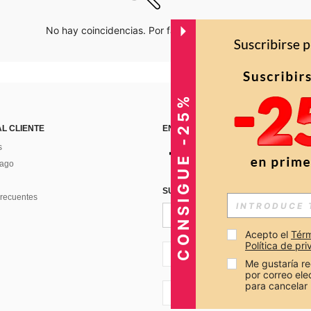
No hay coincidencias. Por favor inténtalo de nuevo.
CONSIGUE -25%
AL CLIENTE
ENCUÉNTRANOS EN
s
Pago
SUSCRÍBETE PARA RECIBIR OFERTA
recuentes
Acepto el 
Térm
Política de pr
CO + 57
Me gustaría re
por correo el
para cancelar 
CO + 57