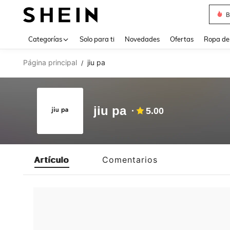
B
Use up 
Categorías
Solo para ti
Novedades
Ofertas
Ropa de
Página principal
jiu pa
/
jiu pa
5.00
Artículo
Comentarios