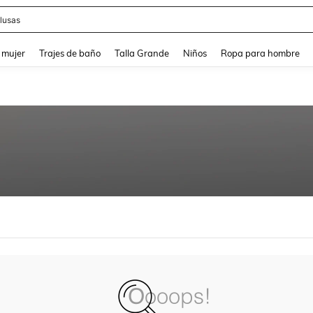
lusas
and down arrow keys to navigate search Búsqueda reciente and Busca y Encuentr
 mujer
Trajes de baño
Talla Grande
Niños
Ropa para hombre