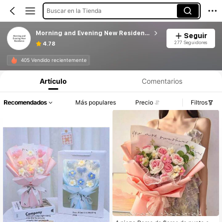
Buscar en la Tienda
Morning and Evening New Residence
Seguir
277 Seguidores
4.78
405 Vendido recientemente
Artículo
Comentarios
Recomendados
Más populares
Precio
Filtros