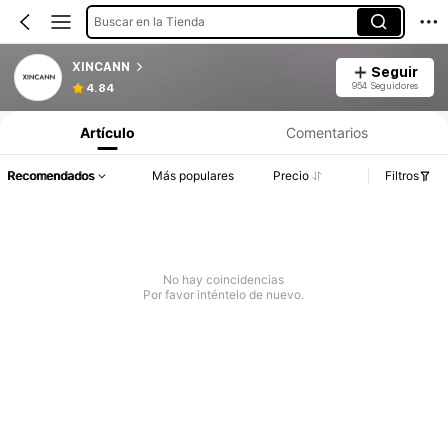
Buscar en la Tienda
XINCANN
Seguir
954 Seguidores
4.84
Artículo
Comentarios
Recomendados
Más populares
Precio
Filtros
No hay coincidencias
Por favor inténtelo de nuevo.