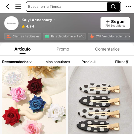
Buscar en la Tienda
Kaiyi Accessory
Seguir
736 Seguidores
4.94
Clientes habituales
Establecido hace 1 año
74K Vendido recientemen
Artículo
Promo
Comentarios
Recomendados
Más populares
Precio
Filtros