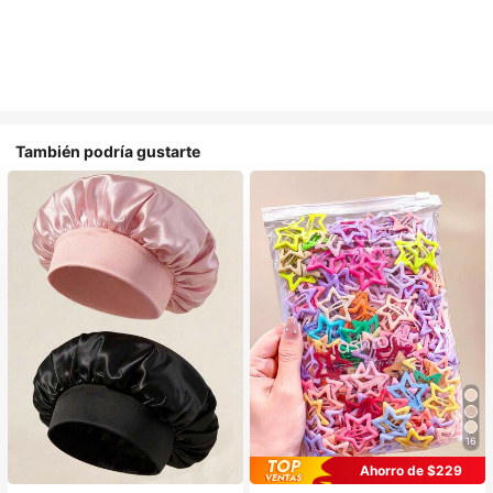
También podría gustarte
16
#1 Más vendidos
en Multicolor Gorros para el pelo para mujer
#1 Más vendidos
en Aleación De Hierro Accesorios para el cabello d
Ahorro de $229
Establecido hace 1 año
¡Casi agotado!