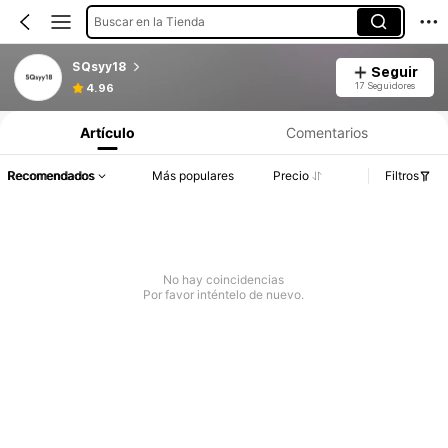
Buscar en la Tienda
SQsyy18
Seguir
17 Seguidores
4.96
Artículo
Comentarios
Recomendados
Más populares
Precio
Filtros
No hay coincidencias
Por favor inténtelo de nuevo.