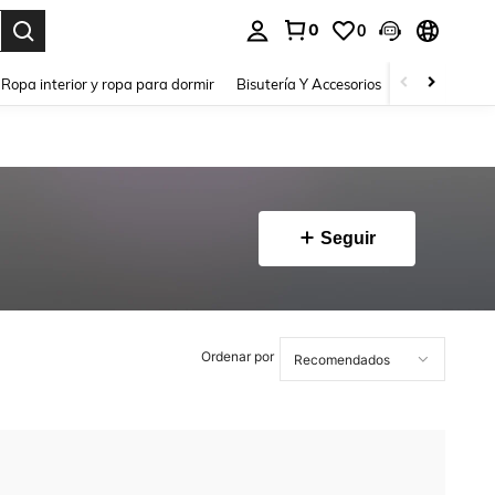
0
0
a. Press Enter to select.
Ropa interior y ropa para dormir
Bisutería Y Accesorios
Zapatos
H
Seguir
Ordenar por