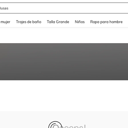
lusas
and down arrow keys to navigate search Búsqueda reciente and Busca y Encuentr
 mujer
Trajes de baño
Talla Grande
Niños
Ropa para hombre