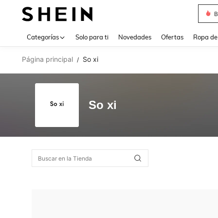
B
Use up 
Categorías
Solo para ti
Novedades
Ofertas
Ropa de
Página principal
So xi
/
So xi