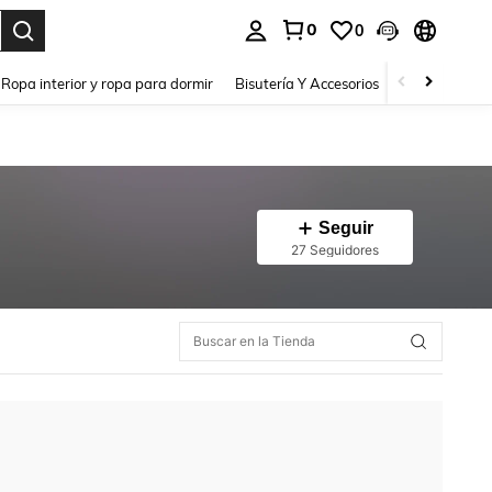
0
0
a. Press Enter to select.
Ropa interior y ropa para dormir
Bisutería Y Accesorios
Zapatos
H
Seguir
27 Seguidores