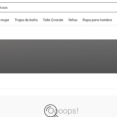
lusas
and down arrow keys to navigate search Búsqueda reciente and Busca y Encuentr
 mujer
Trajes de baño
Talla Grande
Niños
Ropa para hombre