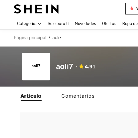
B
Use up 
Categorías
Solo para ti
Novedades
Ofertas
Ropa de
Página principal
aoli7
/
aoli7
4.91
Artículo
Comentarios