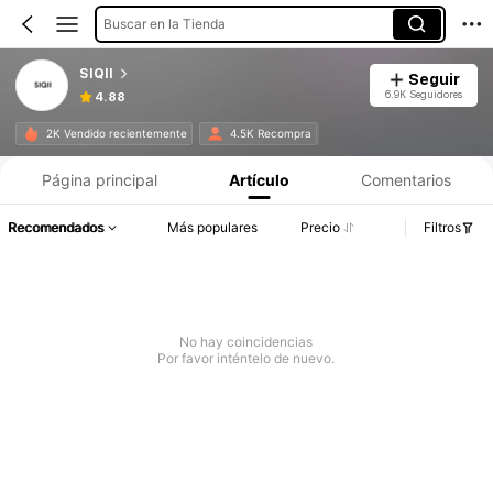
Buscar en la Tienda
SIQII
Seguir
6.9K Seguidores
4.88
2K Vendido recientemente
4.5K Recompra
Página principal
Artículo
Comentarios
Recomendados
Más populares
Precio
Filtros
No hay coincidencias
Por favor inténtelo de nuevo.