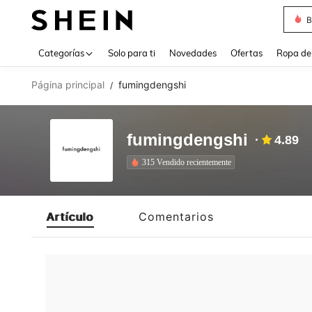
B
Use up 
Categorías
Solo para ti
Novedades
Ofertas
Ropa de
Página principal
fumingdengshi
/
fumingdengshi
4.89
315 Vendido recientemente
Artículo
Comentarios