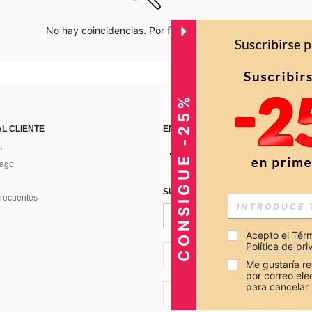
No hay coincidencias. Por favor inténtalo de nuevo.
CONSIGUE -25%
AL CLIENTE
ENCUÉNTRANOS EN
s
Pago
SUSCRÍBETE PARA RECIBIR OFERTA
recuentes
Acepto el 
Térm
Política de pr
CO + 57
Me gustaría re
por correo el
para cancelar 
CO + 57