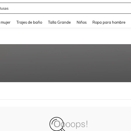
lusas
and down arrow keys to navigate search Búsqueda reciente and Busca y Encuentr
 mujer
Trajes de baño
Talla Grande
Niños
Ropa para hombre