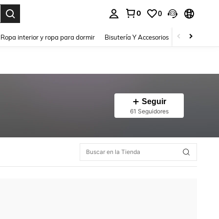
0
0
a. Press Enter to select.
Ropa interior y ropa para dormir
Bisutería Y Accesorios
Zapatos
H
Seguir
61 Seguidores