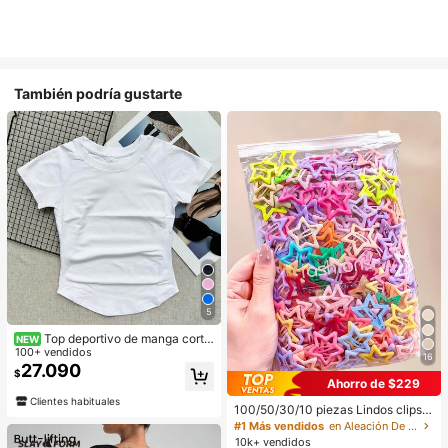
También podría gustarte
5
Top deportivo de manga corta
NEW
para mujer, camiseta de entrenamie
100+ vendidos
16
nto para correr, top de fitness y yog
27.090
$
a de verano con cuello redondo y el
Ahorro de $229
ástico
Clientes habituales
100/50/30/10 piezas Lindos clips d
e estrella de cinco puntas estilo Y2
#1 Más vendidos
en Aleación De Hierro Accesorios para el cabello d
K, clips de cabello coloridos, acces
10k+ vendidos