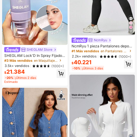
27
NcmRyu
NcmRyu 1 pieza Pantalones deporti
SHEGLAM Store
vos negros de primavera para muje
#1 Más vendidos
en Pantalones deportivos para mujer
r, de uso casual al aire libre, con efe
SHEGLAM Lock'D In Spray Fijador
2.2k+ vendidos
(1000+)
cto moldeador y elevador, aptos par
Marca De Belleza CosméTica Maq
#3 Más vendidos
en Maquillaje facial
40.221
a yoga, fitness, running, tenis y entr
$
uillaje Para Mujeres Y NiñAs
3.5k+ vendidos
(1000+)
enamiento
-10%
¡Últimos 3 días
21.384
$
-20%
¡Últimos 2 días
Estimado