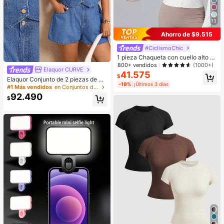
13
Ahorro de $9.515
#CiclismoChic
1 pieza Chaqueta con cuello alto m
oldeadora para mujer, adecuada pa
800+ vendidos
(1000+)
Elaquor CURVE
ra yoga y uso diario, blanca de prim
41.575
$
avera para deportes de otoño
Elaquor Conjunto de 2 piezas de de
-19%
¡Últimos 3 días
nim azul oscuro de verano para muj
#1 Más vendidos
en Conjuntos de dos piezas de mezclilla de talla g
er talla grande, top casual de mang
92.490
$
a corta con cuello en V y abotonad
ura sencilla & shorts, conjuntos de
denim de algodón cómodos