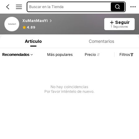
Buscar en la Tienda
XuManMaoYi
Seguir
1 Seguidores
4.89
Artículo
Comentarios
Recomendados
Más populares
Precio
Filtros
No hay coincidencias
Por favor inténtelo de nuevo.