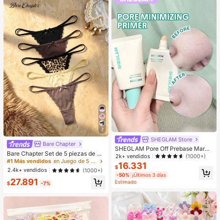
7
SHEGLAM Store
Bare Chapter
SHEGLAM Pore Off Prebase Marca
Bare Chapter Set de 5 piezas de br
de Belleza Cosmética Maquillaje p
2k+ vendidos
(1000+)
agas tipo tanga con estampado de l
#1 Más vendidos
en Juego de 5 piezas Tangas de mujer
ara Mujeres y Niñas
16.331
eopardo y parches de encaje con m
$
2.4k+ vendidos
(1000+)
oño para mujer
-50%
¡Últimos 3 días
27.891
Estimado
$
-7%