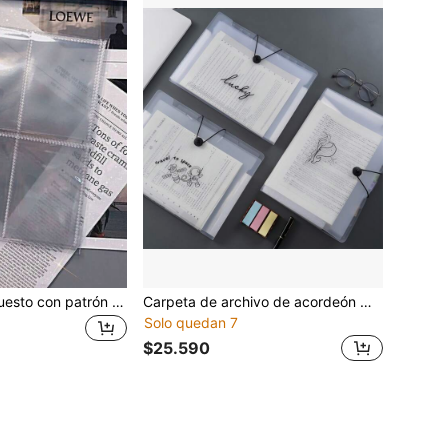
10 piezas de repuesto con patrón de dibujos animados transparente de 4 rejillas, tamaño A5 para álbum de anillas de 6, útiles escolares, de vuelta a la escuela
Carpeta de archivo de acordeón multicapa tamaño A4 estilo coreano para documentos, bolsa para exámenes, útiles escolares, de vuelta a la escuela
Solo quedan 7
$25.590