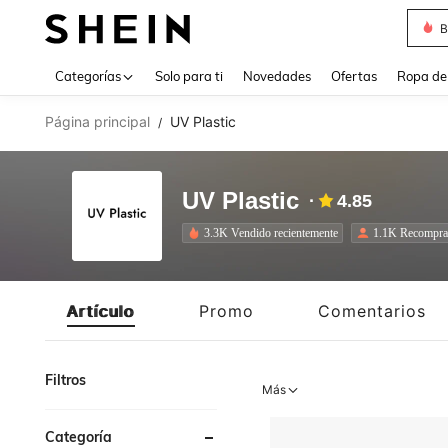
B
Use up 
Categorías
Solo para ti
Novedades
Ofertas
Ropa de
Página principal
UV Plastic
/
UV Plastic
4.85
3.3K Vendido recientemente
1.1K Recompra
Artículo
Promo
Comentarios
Filtros
Más
Categoría