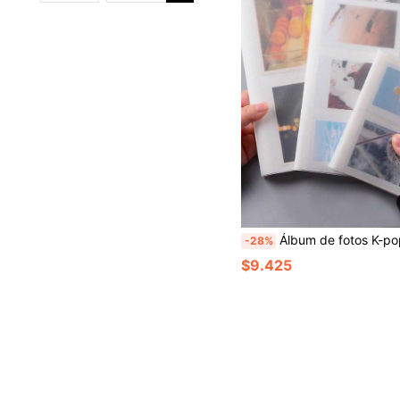
Álbum de fotos K-pop, álbum de tarjetas, álbum de colección, cuaderno con cubierta transparente resistente a rayones, libro de postales, scrapbook, colección c
-28%
$9.425