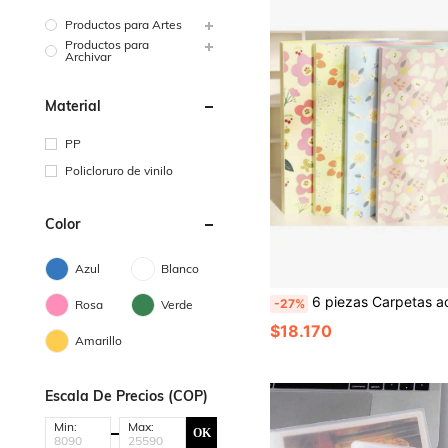
Productos para Artes
Productos para
Archivar
Material
PP
Policloruro de vinilo
Color
Azul
Blanco
6 piezas Carpetas acordeón, Portadocumentos de plástico mate con estampado floral de dibujos animados en tamaño A4, Organi
-27%
Rosa
Verde
$18.170
Amarillo
Escala De Precios (COP)
Min:
Max:
OK