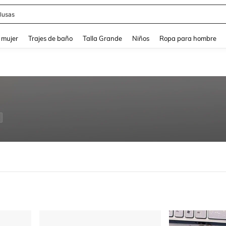
lusas
and down arrow keys to navigate search Búsqueda reciente and Busca y Encuentr
 mujer
Trajes de baño
Talla Grande
Niños
Ropa para hombre