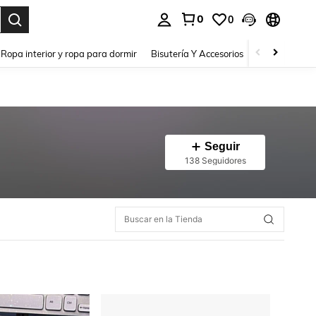
0
0
a. Press Enter to select.
Ropa interior y ropa para dormir
Bisutería Y Accesorios
Zapatos
H
Seguir
138 Seguidores