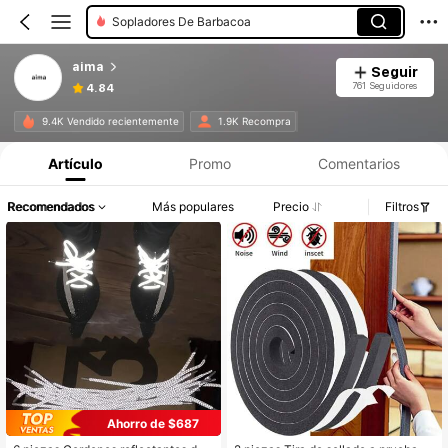
Plumeros Y Aspiradoras Portátiles
aima
Seguir
761 Seguidores
4.84
9.4K Vendido recientemente
1.9K Recompra
Artículo
Promo
Comentarios
Recomendados
Más populares
Precio
Filtros
Ahorro de $687