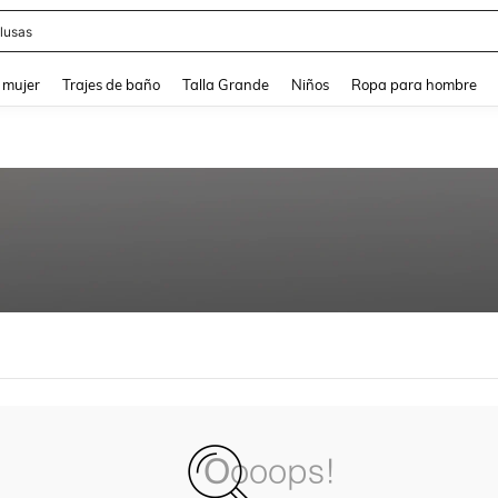
lusas
and down arrow keys to navigate search Búsqueda reciente and Busca y Encuentr
 mujer
Trajes de baño
Talla Grande
Niños
Ropa para hombre