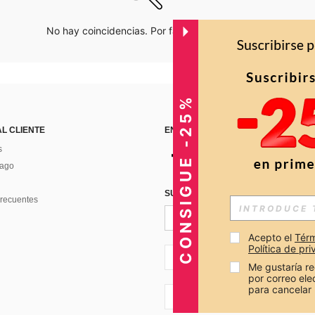
No hay coincidencias. Por favor inténtalo de nuevo.
CONSIGUE -25%
AL CLIENTE
ENCUÉNTRANOS EN
s
Pago
SUSCRÍBETE PARA RECIBIR OFERTA
recuentes
Acepto el 
Térm
Política de pr
CO + 57
Me gustaría re
por correo el
para cancelar 
CO + 57