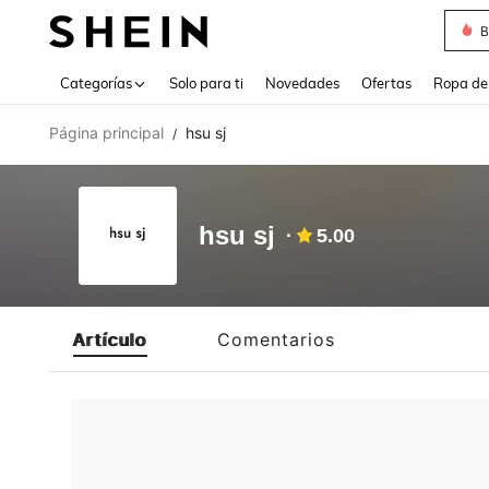
B
Use up 
Categorías
Solo para ti
Novedades
Ofertas
Ropa de
Página principal
hsu sj
/
hsu sj
5.00
Artículo
Comentarios