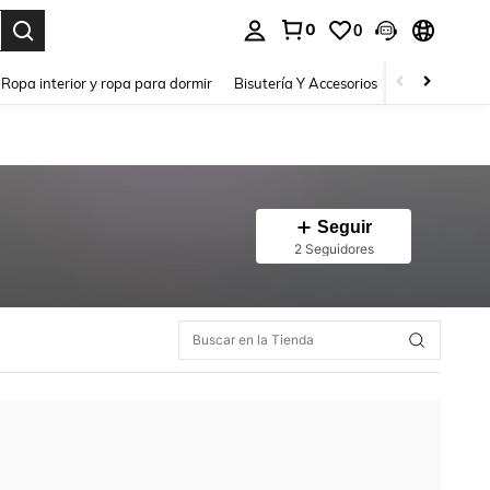
0
0
a. Press Enter to select.
Ropa interior y ropa para dormir
Bisutería Y Accesorios
Zapatos
H
Seguir
2 Seguidores