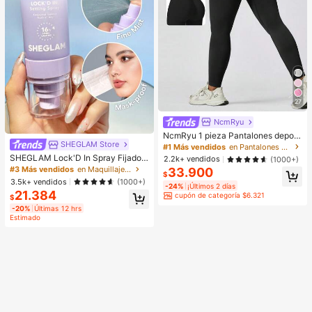
s, Regalos, Obsequios, Regalos par
a mujeres, Regalos de Navidad, Est
ético
27
NcmRyu
NcmRyu 1 pieza Pantalones deporti
SHEGLAM Store
vos negros de primavera para muje
#1 Más vendidos
en Pantalones deportivos para mujer
r, de uso casual al aire libre, con efe
SHEGLAM Lock'D In Spray Fijador
2.2k+ vendidos
(1000+)
cto moldeador y elevador, aptos par
Marca De Belleza CosméTica Maq
#3 Más vendidos
en Maquillaje facial
33.900
a yoga, fitness, running, tenis y entr
$
uillaje Para Mujeres Y NiñAs
3.5k+ vendidos
(1000+)
enamiento
-24%
¡Últimos 2 días
21.384
cupón de categoría $6.321
$
-20%
Últimas 12 hrs
Estimado