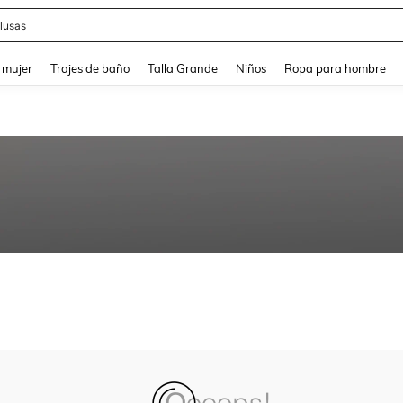
lusas
and down arrow keys to navigate search Búsqueda reciente and Busca y Encuentr
 mujer
Trajes de baño
Talla Grande
Niños
Ropa para hombre