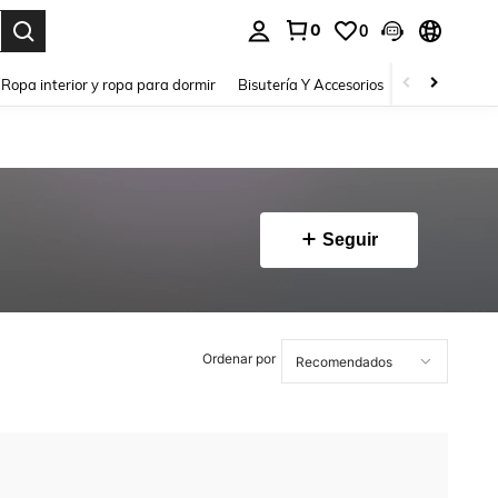
0
0
a. Press Enter to select.
Ropa interior y ropa para dormir
Bisutería Y Accesorios
Zapatos
H
Seguir
Ordenar por