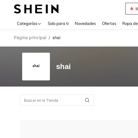
B
Use up 
Categorías
Solo para ti
Novedades
Ofertas
Ropa de
Página principal
shai
/
shai