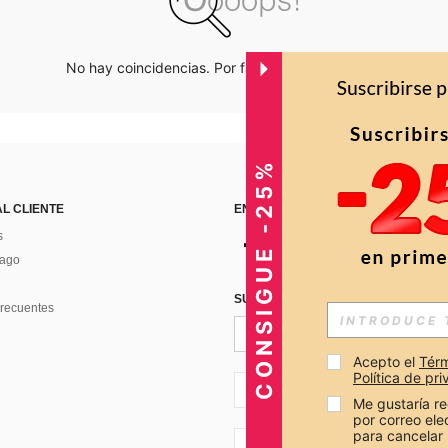
No hay coincidencias. Por favor inténtalo de nuevo.
CONSIGUE -25%
AL CLIENTE
ENCUÉNTRANOS EN
s
Pago
SUSCRÍBETE PARA RECIBIR OFERTA
recuentes
Acepto el 
Térm
Política de pr
CO + 57
Me gustaría re
por correo el
para cancelar 
CO + 57