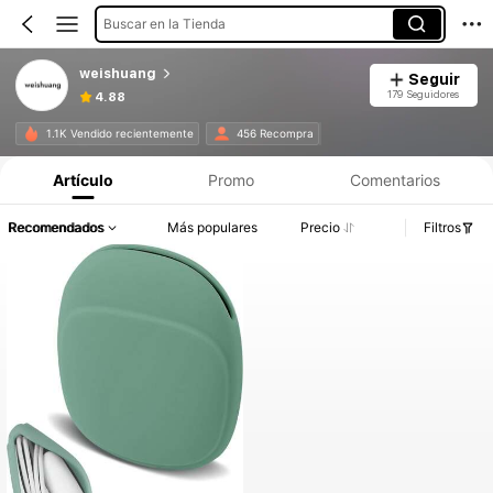
Buscar en la Tienda
weishuang
Seguir
179 Seguidores
4.88
1.1K Vendido recientemente
456 Recompra
Artículo
Promo
Comentarios
Recomendados
Más populares
Precio
Filtros