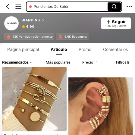
Pendientes De Botón
JIANDING
Seguir
1.5K Seguidores
4.90
13K Vendido recientemente
6.6K Recompra
Página principal
Artículo
Promo
Comentarios
Recomendados
Más populares
Precio
Filtros