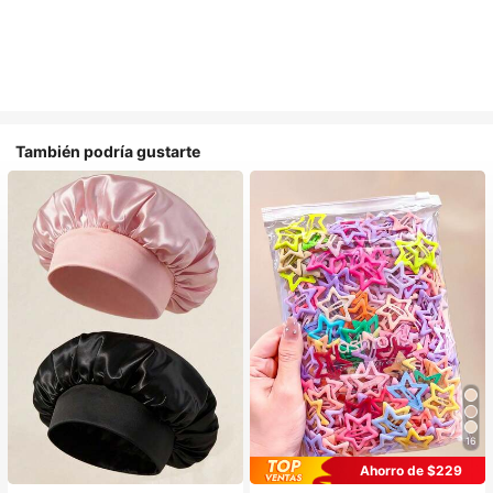
También podría gustarte
16
#1 Más vendidos
en Multicolor Gorros para el pelo para mujer
#1 Más vendidos
en Aleación De Hierro Accesorios para el cabello d
Ahorro de $229
Establecido hace 1 año
¡Casi agotado!