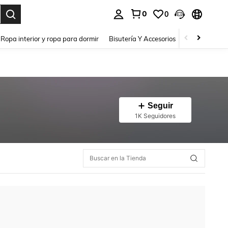
0
0
a. Press Enter to select.
Ropa interior y ropa para dormir
Bisutería Y Accesorios
Zapatos
H
Seguir
1K Seguidores