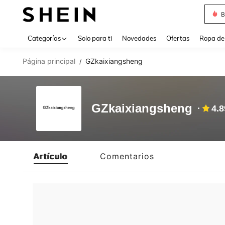
B
Use up 
Categorías
Solo para ti
Novedades
Ofertas
Ropa de
Página principal
GZkaixiangsheng
/
GZkaixiangsheng
4.8
Artículo
Comentarios