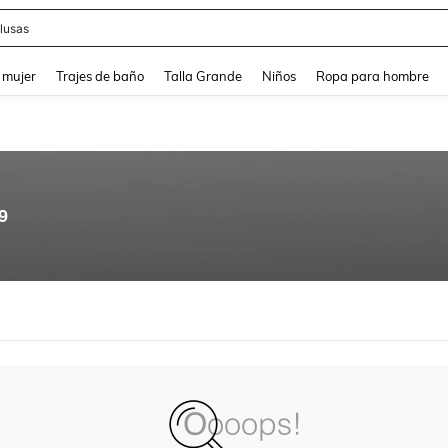
lusas
and down arrow keys to navigate search Búsqueda reciente and Busca y Encuentr
 mujer
Trajes de baño
Talla Grande
Niños
Ropa para hombre
9