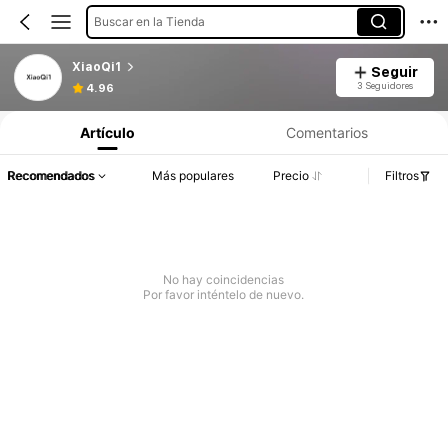
Buscar en la Tienda
XiaoQi1
Seguir
3 Seguidores
4.96
Artículo
Comentarios
Recomendados
Más populares
Precio
Filtros
No hay coincidencias
Por favor inténtelo de nuevo.