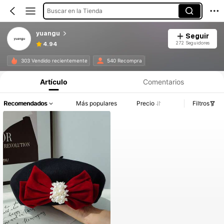
Buscar en la Tienda
yuangu
Seguir
272 Seguidores
4.94
303 Vendido recientemente
540 Recompra
Artículo
Comentarios
Recomendados
Más populares
Precio
Filtros