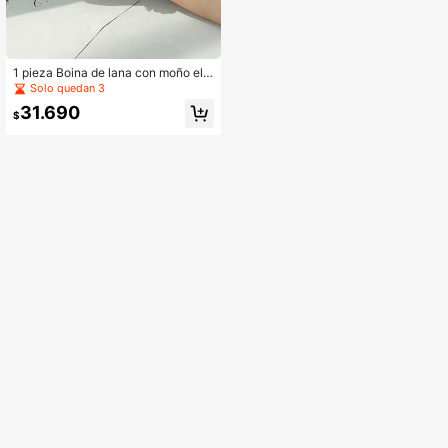
1 pieza Boina de lana con moño ele
gante, ideal para otoño/invierno y D
Solo quedan 3
ía de San Valentín
31.690
$