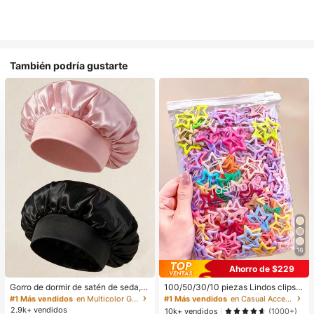
También podría gustarte
16
#1 Más vendidos
en Multicolor Gorros para el pelo para mujer
#1 Más vendidos
en Casual Accesorios para el cabello de las mujere
Ahorro de $229
Establecido hace 1 año
¡Casi agotado!
#1 Más vendidos
#1 Más vendidos
en Multicolor Gorros para el pelo para mujer
en Multicolor Gorros para el pelo para mujer
#1 Más vendidos
#1 Más vendidos
en Casual Accesorios para el cabello de las mujere
en Casual Accesorios para el cabello de las mujere
Gorro de dormir de satén de seda, a
100/50/30/10 piezas Lindos clips d
decuado para cabello largo, trenza
e estrella de cinco puntas estilo Y2
Establecido hace 1 año
Establecido hace 1 año
¡Casi agotado!
¡Casi agotado!
s, rastas y cabello rizado. Suave, u
K, clips de cabello coloridos, acces
2.9k+ vendidos
#1 Más vendidos
en Multicolor Gorros para el pelo para mujer
#1 Más vendidos
en Casual Accesorios para el cabello de las mujere
10k+ vendidos
(1000+)