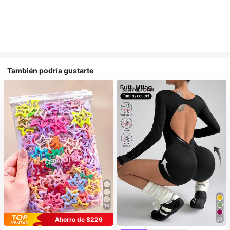
También podría gustarte
16
#1 Más vendidos
en Casual Accesorios para el cabello de las mujere
Ahorro de $229
20
¡Casi agotado!
#1 Más vendidos
en Monos deportivos para mujer