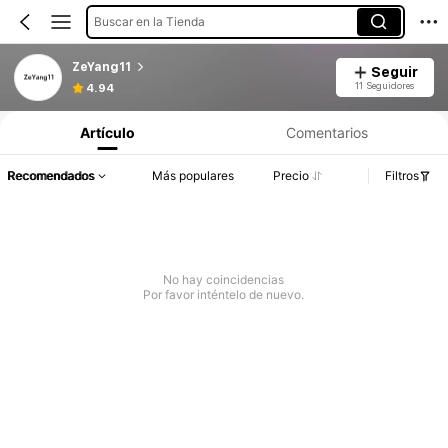
Buscar en la Tienda
ZeYang11
Seguir
11 Seguidores
4.94
Artículo
Comentarios
Recomendados
Más populares
Precio
Filtros
No hay coincidencias
Por favor inténtelo de nuevo.