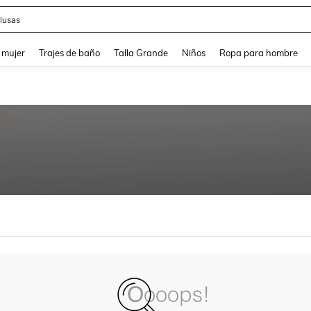
lusas
and down arrow keys to navigate search Búsqueda reciente and Busca y Encuentr
 mujer
Trajes de baño
Talla Grande
Niños
Ropa para hombre