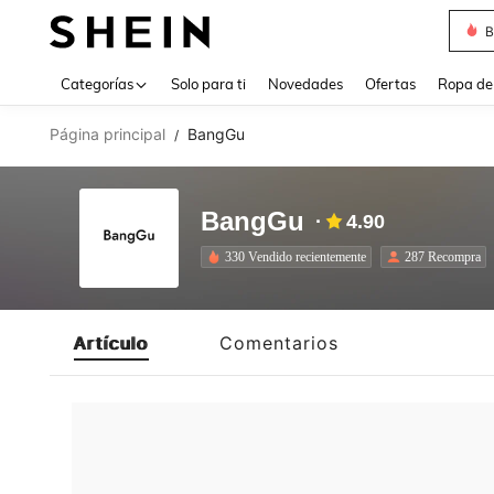
B
Use up 
Categorías
Solo para ti
Novedades
Ofertas
Ropa de
Página principal
BangGu
/
BangGu
4.90
330 Vendido recientemente
287 Recompra
Artículo
Comentarios