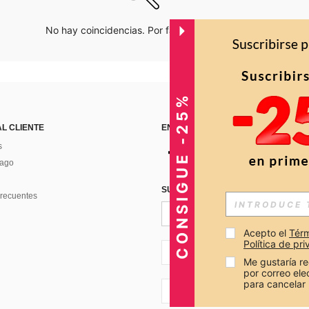
No hay coincidencias. Por favor inténtalo de nuevo.
CONSIGUE -25%
AL CLIENTE
ENCUÉNTRANOS EN
s
Pago
SUSCRÍBETE PARA RECIBIR OFERTA
recuentes
Acepto el 
Térm
Política de pr
CO + 57
Me gustaría re
por correo el
para cancelar 
CO + 57