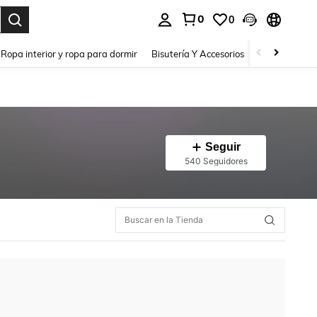
0
0
a. Press Enter to select.
Ropa interior y ropa para dormir
Bisutería Y Accesorios
Zapatos
H
Seguir
540 Seguidores