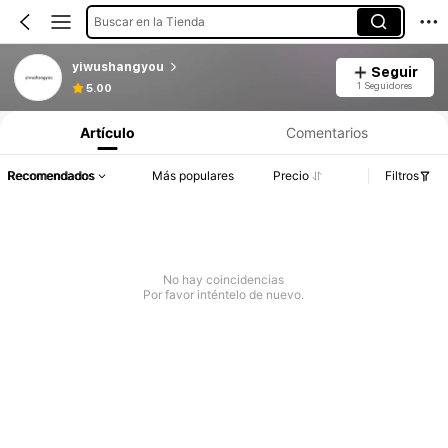
Buscar en la Tienda
yiwushangyou
Seguir
1 Seguidores
5.00
Artículo
Comentarios
Recomendados
Más populares
Precio
Filtros
No hay coincidencias
Por favor inténtelo de nuevo.