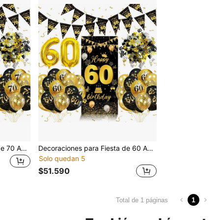
Decoraciones para Fiesta de 70 Años, Póster Vertical para Fiesta de 70 Años, Globos de Fiesta de Cumpleaños Negro & Dorado, Globos de Papel de Aluminio & Lentejuelas y Guirnalda Triangular, Juego de Decoración para Fiesta de 70 Años para Hombres & Mujeres
Decoraciones para Fiesta de 60 Años, Negro & Dorado, Incluye Póster Vertical Feliz Cumpleaños 60, Globos Negro & Dorado 60, Globos de Lentejuelas Metálicas y Guirnalda Triangular, Adecuado para Decoración de Fiesta de 60 Años de Hombres & Mujeres
Solo quedan 5
$51.590
1
Total de 1 páginas