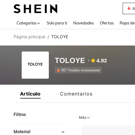
B
Use up 
Categorías
Solo para ti
Novedades
Ofertas
Ropa de
Página principal
TOLOYE
/
TOLOYE
4.92
867 Vendido recientemente
Artículo
Comentarios
Filtros
Más
Material