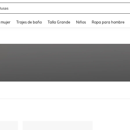
lusas
and down arrow keys to navigate search Búsqueda reciente and Busca y Encuentr
 mujer
Trajes de baño
Talla Grande
Niños
Ropa para hombre