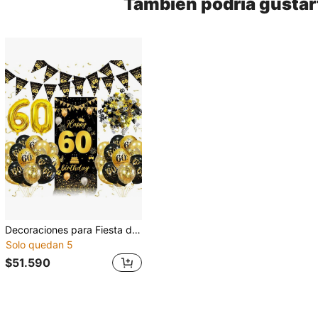
También podría gustar
Decoraciones para Fiesta de 60 Años, Negro & Dorado, Incluye Póster Vertical Feliz Cumpleaños 60, Globos Negro & Dorado 60, Globos de Lentejuelas Metálicas y Guirnalda Triangular, Adecuado para Decoración de Fiesta de 60 Años de Hombres & Mujeres
Solo quedan 5
$51.590