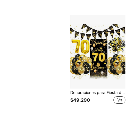
Decoraciones para Fiesta de 70 Años, Póster Vertical para Fiesta de 70 Años, Globos de Fiesta de Cumpleaños Negro & Dorado, Globos de Papel de Aluminio & Lentejuelas y Guirnalda Triangular, Juego de Decoración para Fiesta de 70 Años para Hombres & Mujeres
$49.290