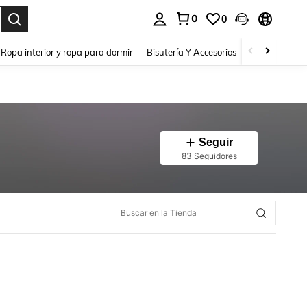
0
0
a. Press Enter to select.
Ropa interior y ropa para dormir
Bisutería Y Accesorios
Zapatos
H
Seguir
83 Seguidores