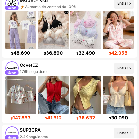
MODELY Kids
Entrar
Aumento de ventasd de 109%
48.690
36.890
32.490
42.055
$
$
$
$
CovetEZ
Entrar
176K seguidores
147.853
41.512
38.632
30.090
$
$
$
$
SUPBORA
Entrar
2.4K seguidores