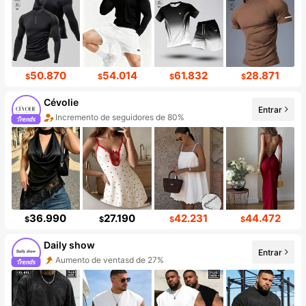
50.870
54.014
61.832
28.871
$
$
$
$
Cévolie
Entrar
Incremento de seguidores de 80%
36.990
27.190
42.231
44.472
$
$
$
$
Daily show
Entrar
Aumento de ventasd de 27%