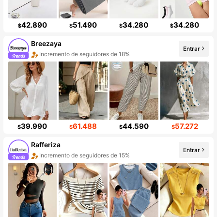
42.890
51.490
34.280
34.280
$
$
$
$
Breezaya
Entrar
Incremento de seguidores de 18%
39.990
61.488
44.590
57.272
$
$
$
$
Rafferiza
Entrar
Incremento de seguidores de 15%