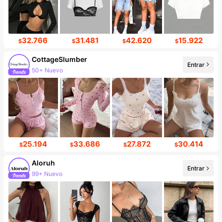
32.766
31.481
42.620
15.922
$
$
$
$
CottageSlumber
Entrar
50+ Nuevo
25.194
33.686
27.872
30.414
$
$
$
$
Aloruh
Entrar
99+ Nuevo