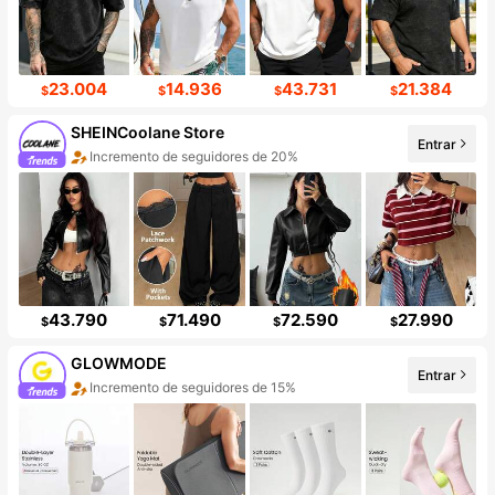
23.004
14.936
43.731
21.384
$
$
$
$
SHEINCoolane Store
Entrar
Incremento de seguidores de 20%
43.790
71.490
72.590
27.990
$
$
$
$
GLOWMODE
Entrar
Incremento de seguidores de 15%