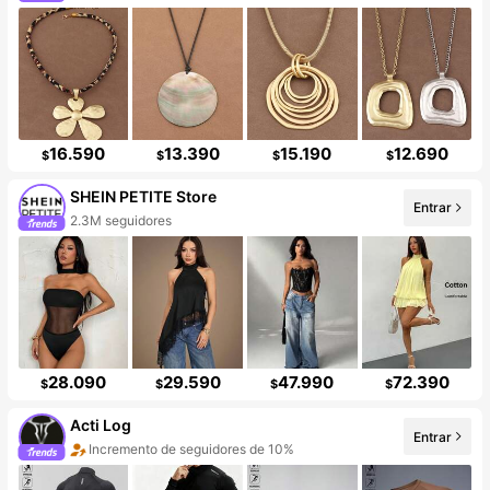
16.590
13.390
15.190
12.690
$
$
$
$
SHEIN PETITE Store
Entrar
2.3M seguidores
28.090
29.590
47.990
72.390
$
$
$
$
Acti Log
Entrar
Incremento de seguidores de 10%