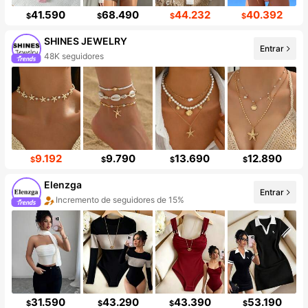
41.590
68.490
44.232
40.392
$
$
$
$
SHINES JEWELRY
Entrar
48K seguidores
9.192
9.790
13.690
12.890
$
$
$
$
Elenzga
Entrar
Incremento de seguidores de 15%
31.590
43.290
43.390
53.190
$
$
$
$