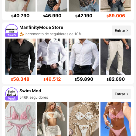
40.790
46.990
42.190
89.006
$
$
$
$
ManfinityMode Store
Entrar
Incremento de seguidores de 10%
58.348
49.512
59.890
82.690
$
$
$
$
Swim Mod
Entrar
546K seguidores