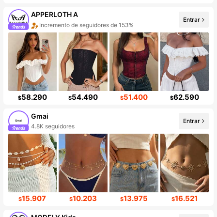
APPERLOTH A
Entrar
Incremento de seguidores de 153%
58.290
54.490
51.400
62.590
$
$
$
$
Gmai
Entrar
4.8K seguidores
15.907
10.203
13.975
16.521
$
$
$
$