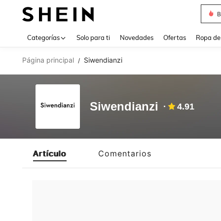
B
Use up 
Categorías
Solo para ti
Novedades
Ofertas
Ropa de
Página principal
Siwendianzi
/
Siwendianzi
4.91
Artículo
Comentarios