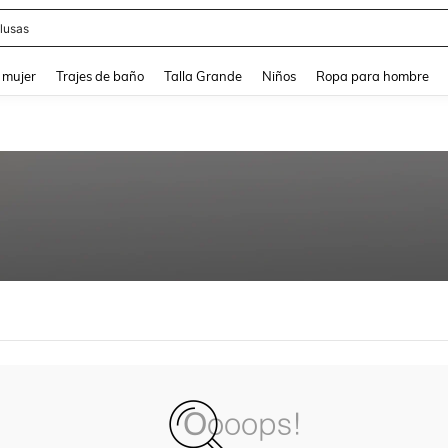
lusas
and down arrow keys to navigate search Búsqueda reciente and Busca y Encuentr
 mujer
Trajes de baño
Talla Grande
Niños
Ropa para hombre