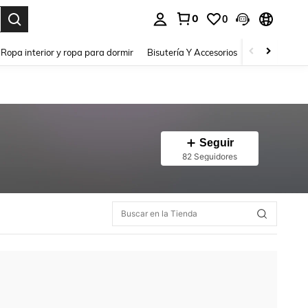
0
0
a. Press Enter to select.
Ropa interior y ropa para dormir
Bisutería Y Accesorios
Zapatos
H
Seguir
82 Seguidores