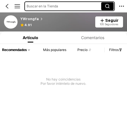
Buscar en la Tienda
YWrongfa
Seguir
105 Seguidores
4.91
Artículo
Comentarios
Recomendados
Más populares
Precio
Filtros
No hay coincidencias
Por favor inténtelo de nuevo.