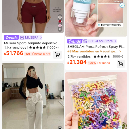
12
MUSERA
SHEGLAM Store
Musera Sport Conjunto deportivo d
SHEGLAM Press Refresh Spray Fija
e sujetador deportivo con espalda c
1.1k+ vendidos
(1000+)
dor Marca De Belleza CosméTica
ruzada y mallas con efecto trasero
#8 Más vendidos
en Maquillaje facial
51.766
$
-5%
Últimas 6 hrs
Maquillaje Para Mujeres Y NiñAs
fruncido. Conjunto de activewear p
2.7k+ vendidos
(1000+)
ara pádel, invierno, gimnasio, entre
21.384
$
-20%
Estimado
namiento y verano