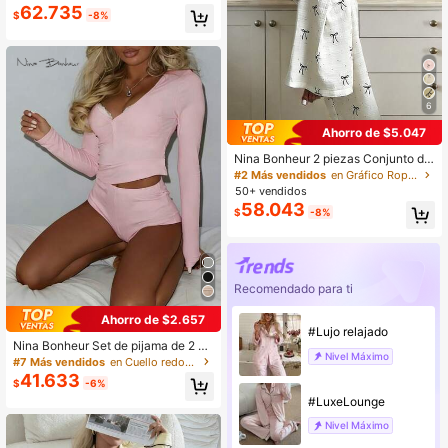
decuado para estar en casa, ropa d
62.735
$
-8%
e otoño e invierno
6
Ahorro de $5.047
Nina Bonheur 2 piezas Conjunto de
pijama de mujer con top de manga l
#2 Más vendidos
en Gráfico Ropa de estar por casa para mujer
arga holgado y cómodo y pantalone
50+ vendidos
s largos
58.043
$
-8%
Recomendado para ti
Ahorro de $2.657
#Lujo relajado
Nina Bonheur Set de pijama de 2 pi
Nivel Máximo
ezas con top de manga larga de cu
#7 Más vendidos
en Cuello redondo Ropa de estar por casa para muje
ello redondo + shorts de cintura elá
41.633
$
-6%
stica para mujer
#LuxeLounge
Nivel Máximo