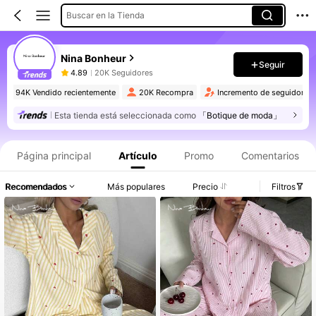
Buscar en la Tienda
Nina Bonheur
Seguir
4.89
20K Seguidores
94K Vendido recientemente
20K Recompra
Incremento de seguidore
Esta tienda está seleccionada como
「Botique de moda」
Página principal
Artículo
Promo
Comentarios
Recomendados
Más populares
Precio
Filtros