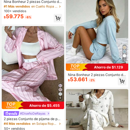
Nina Bonheur 2 piezas Conjunto de
pijama de pantalón largo y blusa de
#1 Más vendidos
en Cuello Ropa de estar por casa para mujer
manga larga holgada, cómoda y tra
100+ vendidos
nspirable, ropa de casa linda
59.775
$
-6%
7
Ahorro de $1.129
Nina Bonheur 2 piezas Conjunto de
53.661
pijama de mujer con mangas largas
$
-2%
semi-transparentes cómodo + pant
alones cortos con abertura lateral
6
Ahorro de $5.455
#DiseñoDeRayas
2 piezas Conjunto de pijama de pan
talón y blusa de manga larga a raya
#4 Más vendidos
en Solapa Ropa de estar por casa para mujer
s, holgado y cómodo, transpirable, a
50+ vendidos