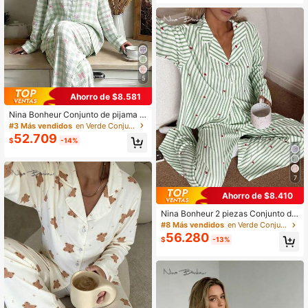
5
Ahorro de $8.581
Nina Bonheur Conjunto de pijama d
e 2 piezas para mujer con top de m
#3 Más vendidos
en Verde Conjuntos de salón para mujer
anga larga holgado, cómodo y trans
52.709
$
-14%
pirable, y pantalones largos, ropa d
e estar en casa
7
Ahorro de $8.410
Nina Bonheur 2 piezas Conjunto de
pijama de mujer con top de manga l
#8 Más vendidos
en Verde Conjuntos de salón para mujer
arga holgado y cómodo y pantalone
56.280
$
-13%
s largos