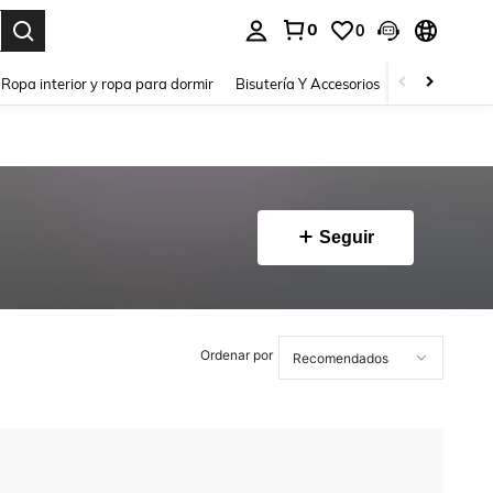
0
0
a. Press Enter to select.
Ropa interior y ropa para dormir
Bisutería Y Accesorios
Zapatos
H
Seguir
Ordenar por