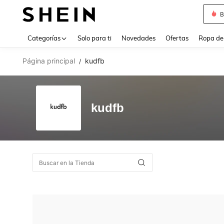
B
Use up 
Categorías
Solo para ti
Novedades
Ofertas
Ropa de
Página principal
kudfb
/
kudfb