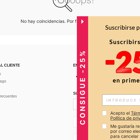
No hay coincidencias. Por favor inténtalo de nuevo.
CONSIGUE -25%
AL CLIENTE
ENCUÉNTRANOS EN
s
Pago
SUSCRÍBETE PARA RECIBIR OFERTA
recuentes
Acepto el 
Térm
Política de pr
CO + 57
Me gustaría re
por correo el
para cancelar 
CO + 57