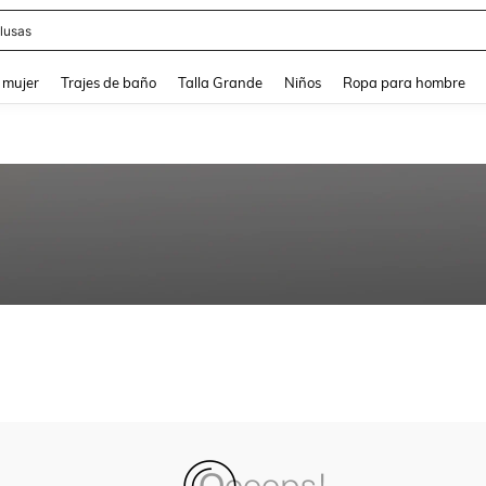
lusas
and down arrow keys to navigate search Búsqueda reciente and Busca y Encuentr
 mujer
Trajes de baño
Talla Grande
Niños
Ropa para hombre