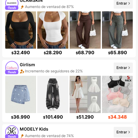
GLAMSKIN
Entrar
Aumento de ventasd de 87%
32.490
28.290
68.790
65.890
$
$
$
$
Girlism
Entrar
Incremento de seguidores de 22%
36.990
101.490
51.290
34.348
$
$
$
$
MODELY Kids
Entrar
Aumento de ventasd de 74%