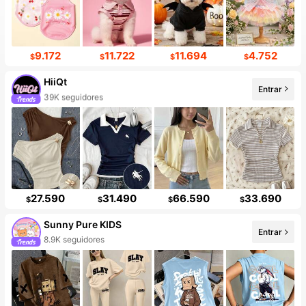
9.172
11.722
11.694
4.752
$
$
$
$
HiiQt
Entrar
39K seguidores
27.590
31.490
66.590
33.690
$
$
$
$
Sunny Pure KIDS
Entrar
8.9K seguidores