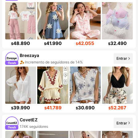
48.890
41.990
42.055
32.490
$
$
$
$
Breezaya
Entrar
Incremento de seguidores de 14%
39.990
41.789
30.690
52.267
$
$
$
$
CovetEZ
Entrar
174K seguidores