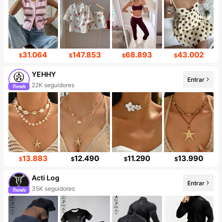
31.064
147.853
68.893
43.002
$
$
$
$
YEHHY
Entrar
22K seguidores
13.883
12.490
11.290
13.990
$
$
$
$
Acti Log
Entrar
35K seguidores