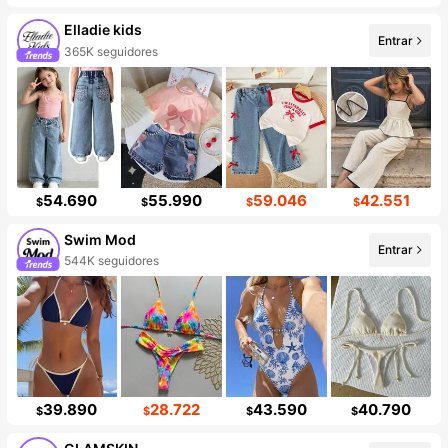
Elladie kids
Entrar
365K seguidores
54.690
55.990
59.046
42.551
$
$
$
$
Swim Mod
Entrar
544K seguidores
39.890
28.722
43.590
40.790
$
$
$
$