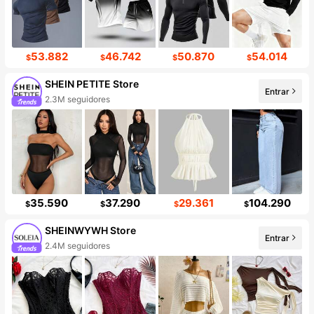
53.882
46.742
50.870
54.014
$
$
$
$
SHEIN PETITE Store
Entrar
2.3M seguidores
35.590
37.290
29.361
104.290
$
$
$
$
SHEINWYWH Store
Entrar
2.4M seguidores