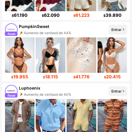
61.190
62.090
61.223
39.890
$
$
$
$
PumpkinSweet
Entrar
Aumento de ventasd de 44%
19.955
18.115
41.776
20.415
$
$
$
$
Luphoenix
Entrar
Aumento de ventasd de 40%