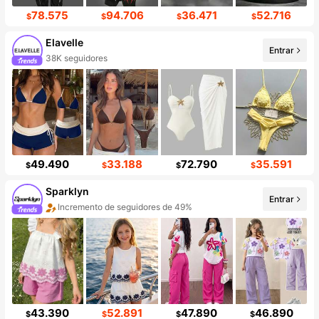
78.575
94.706
36.471
52.716
$
$
$
$
Elavelle
Entrar
38K seguidores
49.490
33.188
72.790
35.591
$
$
$
$
Sparklyn
Entrar
Incremento de seguidores de 49%
43.390
52.891
47.890
46.890
$
$
$
$