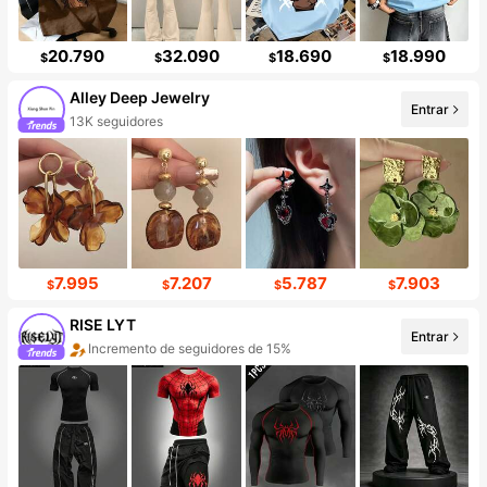
20.790
32.090
18.690
18.990
$
$
$
$
Alley Deep Jewelry
Entrar
13K seguidores
7.995
7.207
5.787
7.903
$
$
$
$
RISE LYT
Entrar
Incremento de seguidores de 15%