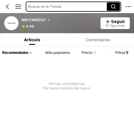
Buscar en la Tienda
NBYCWMZ07
Seguir
317 Seguidores
4.90
Artículo
Comentarios
Recomendados
Más populares
Precio
Filtros
No hay coincidencias
Por favor inténtelo de nuevo.